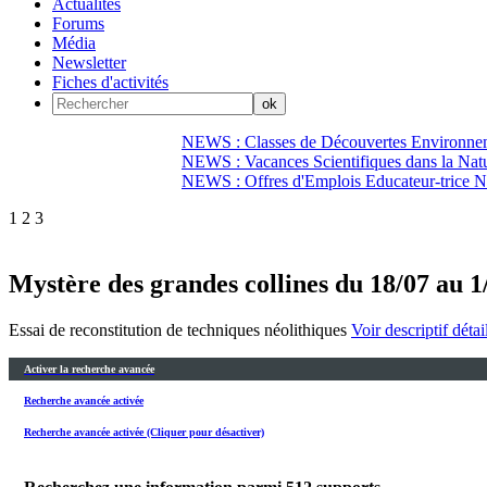
Actualités
Forums
Média
Newsletter
Fiches d'activités
NEWS : Classes de Découvertes Environnem
NEWS : Vacances Scientifiques dans la Natu
NEWS : Offres d'Emplois Educateur-trice N
1
2
3
Mystère des grandes collines du 18/07 au 1
Essai de reconstitution de techniques néolithiques
Voir descriptif détai
Activer la recherche avancée
Recherche avancée activée
Recherche avancée activée (Cliquer pour désactiver)