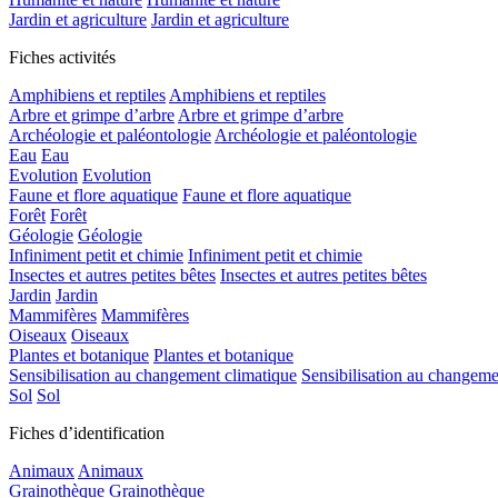
Jardin et agriculture
Jardin et agriculture
Fiches activités
Amphibiens et reptiles
Amphibiens et reptiles
Arbre et grimpe d’arbre
Arbre et grimpe d’arbre
Archéologie et paléontologie
Archéologie et paléontologie
Eau
Eau
Evolution
Evolution
Faune et flore aquatique
Faune et flore aquatique
Forêt
Forêt
Géologie
Géologie
Infiniment petit et chimie
Infiniment petit et chimie
Insectes et autres petites bêtes
Insectes et autres petites bêtes
Jardin
Jardin
Mammifères
Mammifères
Oiseaux
Oiseaux
Plantes et botanique
Plantes et botanique
Sensibilisation au changement climatique
Sensibilisation au changeme
Sol
Sol
Fiches d’identification
Animaux
Animaux
Grainothèque
Grainothèque