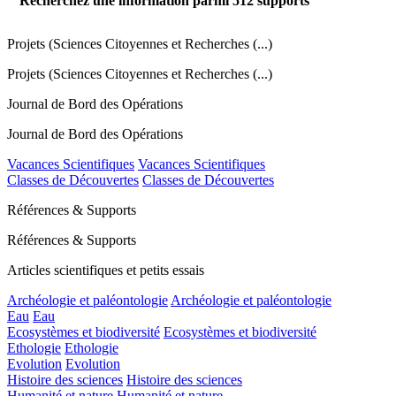
Recherchez une information parmi
512
supports
Projets (Sciences Citoyennes et Recherches (...)
Projets (Sciences Citoyennes et Recherches (...)
Journal de Bord des Opérations
Journal de Bord des Opérations
Vacances Scientifiques
Vacances Scientifiques
Classes de Découvertes
Classes de Découvertes
Références & Supports
Références & Supports
Articles scientifiques et petits essais
Archéologie et paléontologie
Archéologie et paléontologie
Eau
Eau
Ecosystèmes et biodiversité
Ecosystèmes et biodiversité
Ethologie
Ethologie
Evolution
Evolution
Histoire des sciences
Histoire des sciences
Humanité et nature
Humanité et nature