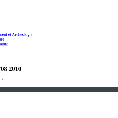
ent et Archéologie
re !
ature
/08 2010
llé