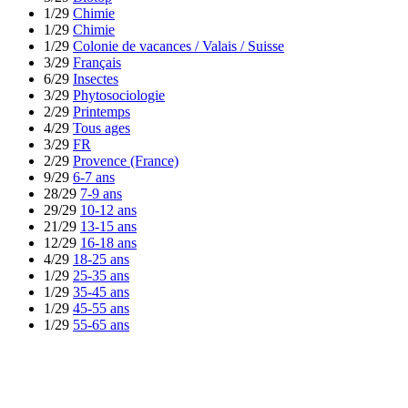
1/29
Chimie
1/29
Chimie
1/29
Colonie de vacances / Valais / Suisse
3/29
Français
6/29
Insectes
3/29
Phytosociologie
2/29
Printemps
4/29
Tous ages
3/29
FR
2/29
Provence (France)
9/29
6-7 ans
28/29
7-9 ans
29/29
10-12 ans
21/29
13-15 ans
12/29
16-18 ans
4/29
18-25 ans
1/29
25-35 ans
1/29
35-45 ans
1/29
45-55 ans
1/29
55-65 ans