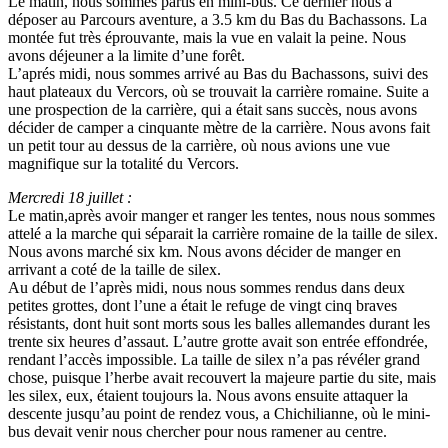
Le matin, nous sommes partis en mini-bus. Ce dernier nous a
déposer au Parcours aventure, a 3.5 km du Bas du Bachassons. La
montée fut très éprouvante, mais la vue en valait la peine. Nous
avons déjeuner a la limite d’une forêt.
L’aprés midi, nous sommes arrivé au Bas du Bachassons, suivi des
haut plateaux du Vercors, où se trouvait la carrière romaine. Suite a
une prospection de la carrière, qui a était sans succès, nous avons
décider de camper a cinquante mètre de la carrière. Nous avons fait
un petit tour au dessus de la carrière, où nous avions une vue
magnifique sur la totalité du Vercors.
Mercredi 18 juillet :
Le matin,après avoir manger et ranger les tentes, nous nous sommes
attelé a la marche qui séparait la carrière romaine de la taille de silex.
Nous avons marché six km. Nous avons décider de manger en
arrivant a coté de la taille de silex.
Au début de l’après midi, nous nous sommes rendus dans deux
petites grottes, dont l’une a était le refuge de vingt cinq braves
résistants, dont huit sont morts sous les balles allemandes durant les
trente six heures d’assaut. L’autre grotte avait son entrée effondrée,
rendant l’accès impossible. La taille de silex n’a pas révéler grand
chose, puisque l’herbe avait recouvert la majeure partie du site, mais
les silex, eux, étaient toujours la. Nous avons ensuite attaquer la
descente jusqu’au point de rendez vous, a Chichilianne, où le mini-
bus devait venir nous chercher pour nous ramener au centre.