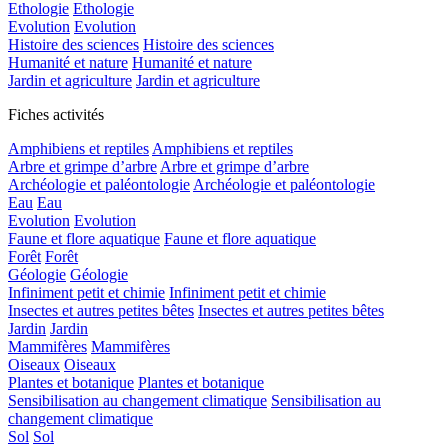
Ethologie
Ethologie
Evolution
Evolution
Histoire des sciences
Histoire des sciences
Humanité et nature
Humanité et nature
Jardin et agriculture
Jardin et agriculture
Fiches activités
Amphibiens et reptiles
Amphibiens et reptiles
Arbre et grimpe d’arbre
Arbre et grimpe d’arbre
Archéologie et paléontologie
Archéologie et paléontologie
Eau
Eau
Evolution
Evolution
Faune et flore aquatique
Faune et flore aquatique
Forêt
Forêt
Géologie
Géologie
Infiniment petit et chimie
Infiniment petit et chimie
Insectes et autres petites bêtes
Insectes et autres petites bêtes
Jardin
Jardin
Mammifères
Mammifères
Oiseaux
Oiseaux
Plantes et botanique
Plantes et botanique
Sensibilisation au changement climatique
Sensibilisation au
changement climatique
Sol
Sol