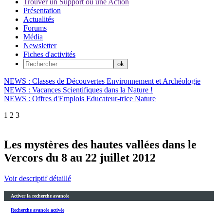
Trouver un Support ou une Action
Présentation
Actualités
Forums
Média
Newsletter
Fiches d'activités
NEWS : Classes de Découvertes Environnement et Archéologie
NEWS : Vacances Scientifiques dans la Nature !
NEWS : Offres d'Emplois Educateur-trice Nature
1
2
3
Les mystères des hautes vallées dans le
Vercors du 8 au 22 juillet 2012
Voir descriptif détaillé
Activer la recherche avancée
Recherche avancée activée