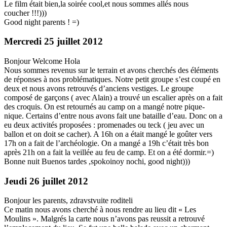
Le film était bien,la soirée cool,et nous sommes allés nous
coucher !!!)))
Good night parents ! =)
Mercredi 25 juillet 2012
Bonjour Welcome Hola
Nous sommes revenus sur le terrain et avons cherchés des éléments
de réponses à nos problématiques. Notre petit groupe s’est coupé en
deux et nous avons retrouvés d’anciens vestiges. Le groupe
composé de garçons ( avec Alain) a trouvé un escalier après on a fait
des croquis. On est retournés au camp on a mangé notre pique-
nique. Certains d’entre nous avons fait une bataille d’eau. Donc on a
eu deux activités proposées : promenades ou teck ( jeu avec un
ballon et on doit se cacher). A 16h on a était mangé le goûter vers
17h on a fait de l’archéologie. On a mangé a 19h c’était très bon
après 21h on a fait la veillée au feu de camp. Et on a été dormir.=)
Bonne nuit Buenos tardes ,spokoinoy nochi, good night)))
Jeudi 26 juillet 2012
Bonjour les parents, zdravstvuite roditeli
Ce matin nous avons cherché à nous rendre au lieu dit « Les
Moulins ». Malgrés la carte nous n’avons pas reussit a retrouvé