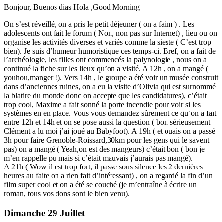
Bonjour, Buenos dias Hola ,Good Morning
On s’est réveillé, on a pris le petit déjeuner ( on a faim ) . Les
adolescents ont fait le forum ( Non, non pas sur Internet) , lieu ou on
organise les activités diverses et variés comme la sieste ( C’est trop
bien). Je suis d’humeur humoristique ces temps-ci. Bref, on a fait de
l’archéologie, les filles ont commencés la palynologie , nous on a
continué la fiche sur les lieux qu’on a visité. A 12h , on a mangé (
youhou,manger !). Vers 14h , le groupe a été voir un musée construit
dans d’anciennes ruines, on a eu la visite d’Olivia qui est surnommé
la blatire du monde donc on accepte que les candidatures), c’était
trop cool, Maxime a fait sonné la porte incendie pour voir si les
systèmes en en place. Vous vous demandez sûrement ce qu’on a fait
entre 12h et 14h et on se pose aussi la question ( bon sérieusement
Clément a lu moi j’ai joué au Babyfoot). A 19h ( et ouais on a passé
3h pour faire Grenoble-Roissard,30km pour les gens qui le savent
pas) on a mangé ( Yeah,on est des mangeurs) c’était bon ( bon je
m’en rappelle pu mais si c’était mauvais j’aurais pas mangé).
A 21h ( Wow il est trop fort, il passe sous silence les 2 dernières
heures au faite on a rien fait d’intéressant) , on a regardé la fin d’un
film super cool et on a été se couché (je m’entraîne à écrire un
roman, tous vos dons sont le bien venu).
Dimanche 29 Juillet