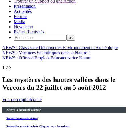
Trouver un Support ou une Action
Présentation
Actualités
Forums
Média
Newsletter
Fiches d'activités
NEWS : Classes de Découvertes Environnement et Archéologie
NEWS : Vacances Scientifiques dans la Nature !
NEWS : Offres d'Emplois Educateur-trice Nature
1
2
3
Les mystères des hautes vallées dans le
Vercors du 22 juillet au 5 août 2012
Voir descriptif détaillé
Activer la recherche avancée
Recherche avancée activée
Recherche avancée activée (Cliquer pour désactiver)