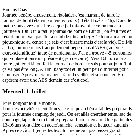
Buenos Dias
Journée pépère, amusement, rigolade( c’est marrant de faire le
journal de bord) étaient au rendez-vous ( il était fixé a 14h). Donc le
matin vous avez qu’à lire ce que j’ai mis avant je commence la
journée a 10h. On a fait le journal de bord de Lundi ( on était très en
retard, on n’avait pas fini a celui de dimanche).A 12h on a mangé un
pique-nique au centre ( je sais c’est bizarre mais c’est la vie). De 14h
a 16h, journée repos tranquillement pépère pas d’AES ( activité
extra-scientifique) faute de participants. J’ai pu trouvé 4-5 personnes
qui voulaient faire un président ( jeu de carte). Vers 16h, on a pris
notre goûter et là, on fait le journal de bord. Je sais pour aujourd’hui
ça va pas être long. A 18h, babyfoot et un petit peu d’internet pour
s’amuser. Après, on va manger, faire la veillée et se coucher. En
espérant avoir une AES demain car c’est cool.
Mercredi 1 Juillet
Et re-bonjour tout le monde,
Lors des activités scientifiques, le groupe archéo a fait les préparatifs
pour la journée camping de jeudi. On est allés chercher tente, sac de
couchage,tapis de sol et autre préparatif pour demain. Une partie des
13-16 ans sont allée en accrobranche, sensation et hauteur garantis !
Après cela, à 21h(entre les les 3h il ne ne sait pas passer grand