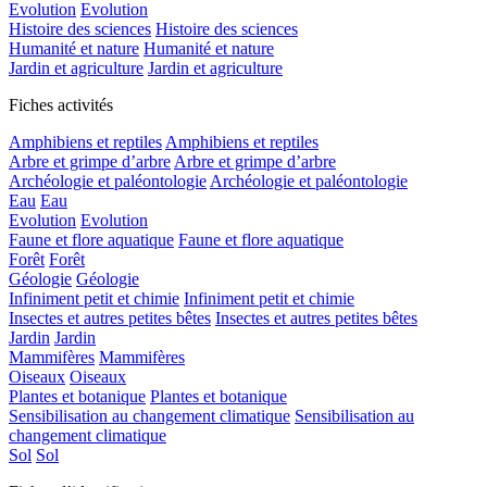
Evolution
Evolution
Histoire des sciences
Histoire des sciences
Humanité et nature
Humanité et nature
Jardin et agriculture
Jardin et agriculture
Fiches activités
Amphibiens et reptiles
Amphibiens et reptiles
Arbre et grimpe d’arbre
Arbre et grimpe d’arbre
Archéologie et paléontologie
Archéologie et paléontologie
Eau
Eau
Evolution
Evolution
Faune et flore aquatique
Faune et flore aquatique
Forêt
Forêt
Géologie
Géologie
Infiniment petit et chimie
Infiniment petit et chimie
Insectes et autres petites bêtes
Insectes et autres petites bêtes
Jardin
Jardin
Mammifères
Mammifères
Oiseaux
Oiseaux
Plantes et botanique
Plantes et botanique
Sensibilisation au changement climatique
Sensibilisation au
changement climatique
Sol
Sol