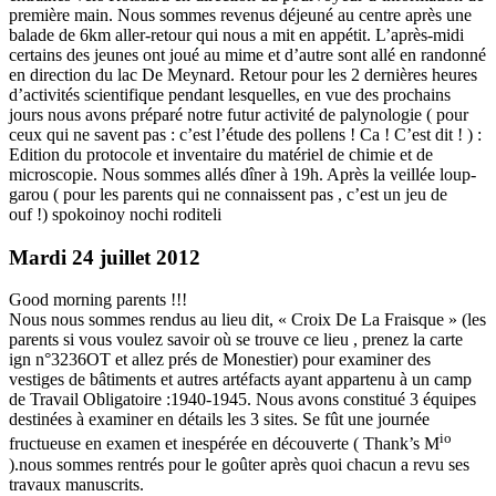
première main. Nous sommes revenus déjeuné au centre après une
balade de 6km aller-retour qui nous a mit en appétit. L’après-midi
certains des jeunes ont joué au mime et d’autre sont allé en randonné
en direction du lac De Meynard. Retour pour les 2 dernières heures
d’activités scientifique pendant lesquelles, en vue des prochains
jours nous avons préparé notre futur activité de palynologie ( pour
ceux qui ne savent pas : c’est l’étude des pollens ! Ca ! C’est dit ! ) :
Edition du protocole et inventaire du matériel de chimie et de
microscopie. Nous sommes allés dîner à 19h. Après la veillée loup-
garou ( pour les parents qui ne connaissent pas , c’est un jeu de
ouf !) spokoinoy nochi roditeli
Mardi 24 juillet 2012
Good morning parents !!!
Nous nous sommes rendus au lieu dit, « Croix De La Fraisque » (les
parents si vous voulez savoir où se trouve ce lieu , prenez la carte
ign n°3236OT et allez prés de Monestier) pour examiner des
vestiges de bâtiments et autres artéfacts ayant appartenu à un camp
de Travail Obligatoire :1940-1945. Nous avons constitué 3 équipes
destinées à examiner en détails les 3 sites. Se fût une journée
io
fructueuse en examen et inespérée en découverte ( Thank’s M
).nous sommes rentrés pour le goûter après quoi chacun a revu ses
travaux manuscrits.