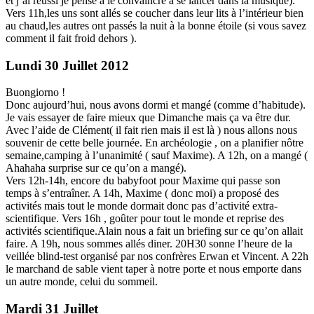
et j’ai réussi je pense à le convaincre à se lancer dans la musique).
Vers 11h,les uns sont allés se coucher dans leur lits à l’intérieur bien
au chaud,les autres ont passés la nuit à la bonne étoile (si vous savez
comment il fait froid dehors ).
Lundi 30 Juillet 2012
Buongiorno !
Donc aujourd’hui, nous avons dormi et mangé (comme d’habitude).
Je vais essayer de faire mieux que Dimanche mais ça va être dur.
Avec l’aide de Clément( il fait rien mais il est là ) nous allons nous
souvenir de cette belle journée. En archéologie , on a planifier nôtre
semaine,camping à l’unanimité ( sauf Maxime). A 12h, on a mangé (
Ahahaha surprise sur ce qu’on a mangé).
Vers 12h-14h, encore du babyfoot pour Maxime qui passe son
temps à s’entraîner. A 14h, Maxime ( donc moi) a proposé des
activités mais tout le monde dormait donc pas d’activité extra-
scientifique. Vers 16h , goûter pour tout le monde et reprise des
activités scientifique.Alain nous a fait un briefing sur ce qu’on allait
faire. A 19h, nous sommes allés diner. 20H30 sonne l’heure de la
veillée blind-test organisé par nos confrères Erwan et Vincent. A 22h
le marchand de sable vient taper à notre porte et nous emporte dans
un autre monde, celui du sommeil.
Mardi 31 Juillet