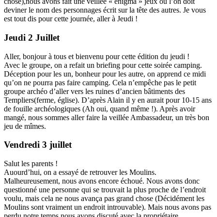
chose),nous avons fait une veillée « énigma » jeux ou l’on doit
deviner le nom des personnages écrit sur la tête des autres. Je vous
est tout dis pour cette journée, aller à Jeudi !
Jeudi 2 Juillet
Aller, bonjour à tous et bienvenu pour cette édition du jeudi !
Avec le groupe, on a refait un briefing pour cette soirée camping.
Déception pour les un, bonheur pour les autre, on apprend ce midi
qu’on ne pourra pas faire camping. Cela n’empêche pas le petit
groupe archéo d’aller vers les ruines d’ancien bâtiments des
Templiers(ferme, église). D’après Alain il y en aurait pour 10-15 ans
de fouille archéologiques (Ah oui, quand même !). Après avoir
mangé, nous sommes aller faire la veillée Ambassadeur, un très bon
jeu de mîmes.
Vendredi 3 juillet
Salut les parents !
Auourd’hui, on a essayé de retrouver les Moulins.
Malheureusement, nous avons encore échoué. Nous avons donc
questionné une personne qui se trouvait la plus proche de l’endroit
voulu, mais cela ne nous avança pas grand chose (Décidément les
Moulins sont vraiment un endroit introuvable). Mais nous avons pas
perdu notre temps nous avons discuté avec la propriétaire