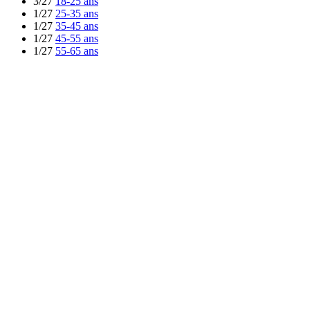
3/27
18-25 ans
1/27
25-35 ans
1/27
35-45 ans
1/27
45-55 ans
1/27
55-65 ans