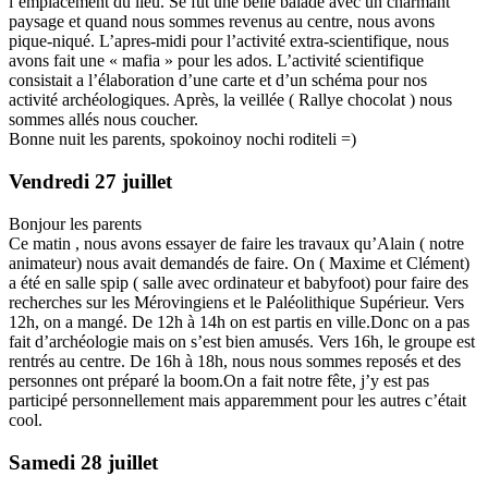
l’emplacement du lieu. Se fut une belle balade avec un charmant
paysage et quand nous sommes revenus au centre, nous avons
pique-niqué. L’apres-midi pour l’activité extra-scientifique, nous
avons fait une « mafia » pour les ados. L’activité scientifique
consistait a l’élaboration d’une carte et d’un schéma pour nos
activité archéologiques. Après, la veillée ( Rallye chocolat ) nous
sommes allés nous coucher.
Bonne nuit les parents, spokoinoy nochi roditeli =)
Vendredi 27 juillet
Bonjour les parents
Ce matin , nous avons essayer de faire les travaux qu’Alain ( notre
animateur) nous avait demandés de faire. On ( Maxime et Clément)
a été en salle spip ( salle avec ordinateur et babyfoot) pour faire des
recherches sur les Mérovingiens et le Paléolithique Supérieur. Vers
12h, on a mangé. De 12h à 14h on est partis en ville.Donc on a pas
fait d’archéologie mais on s’est bien amusés. Vers 16h, le groupe est
rentrés au centre. De 16h à 18h, nous nous sommes reposés et des
personnes ont préparé la boom.On a fait notre fête, j’y est pas
participé personnellement mais apparemment pour les autres c’était
cool.
Samedi 28 juillet