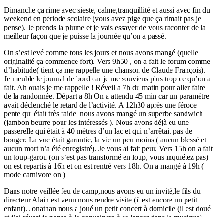
Dimanche ça rime avec sieste, calme,tranquillité et aussi avec fin du
weekend en période scolaire (vous avez pigé que ça rimait pas je
pense). Je prends la plume et je vais essayer de vous raconter de la
meilleur façon que je puisse la journée qu’on a passé.
On s’est levé comme tous les jours et nous avons mangé (quelle
originalité ça commence fort). Vers 9h50 , on a fait le forum comme
d’habitude( tient ça me rappelle une chanson de Claude François).
Je meuble le journal de bord car je me souviens plus trop ce qu’on a
fait. Ah ouais je me rappelle ! Réveil a 7h du matin pour aller faire
de la randonnée. Départ a 8h.On a attendu 45 min car un paramètre
avait déclenché le retard de l’activité. A 12h30 après une féroce
pente qui était très raide, nous avons mangé un superbe sandwich
(jambon beurre pour les intéressés ). Nous avons déjà eu une
passerelle qui était à 40 mètres d’un lac et qui n’arrêtait pas de
bouger. La vue était garantie, la vie un peu moins ( aucun blessé et
aucun mort n’a été enregistré). Je vous ai fait peur. Vers 15h on a fait
un loup-garou (on s’est pas transformé en loup, vous inquiétez pas)
on est repartis à 16h et on est rentré vers 18h. On a mangé à 19h (
mode carnivore on )
Dans notre veillée feu de camp,nous avons eu un invité,le fils du
directeur Alain est venu nous rendre visite (il est encore un petit
enfant). Jonathan nous a joué un petit concert à domicile (il est doué