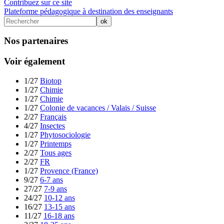
Contribuez sur ce site
Plateforme pédagogique à destination des enseignants
Nos partenaires
Voir également
1/27
Biotop
1/27
Chimie
1/27
Chimie
1/27
Colonie de vacances / Valais / Suisse
2/27
Français
4/27
Insectes
1/27
Phytosociologie
1/27
Printemps
2/27
Tous ages
2/27
FR
1/27
Provence (France)
9/27
6-7 ans
27/27
7-9 ans
24/27
10-12 ans
16/27
13-15 ans
11/27
16-18 ans