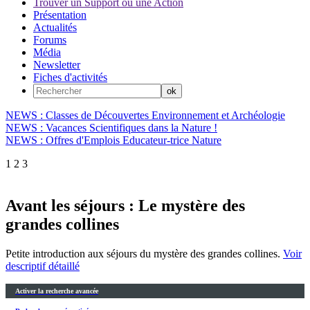
Trouver un Support ou une Action
Présentation
Actualités
Forums
Média
Newsletter
Fiches d'activités
NEWS : Classes de Découvertes Environnement et Archéologie
NEWS : Vacances Scientifiques dans la Nature !
NEWS : Offres d'Emplois Educateur-trice Nature
1
2
3
Avant les séjours : Le mystère des
grandes collines
Petite introduction aux séjours du mystère des grandes collines.
Voir
descriptif détaillé
Activer la recherche avancée