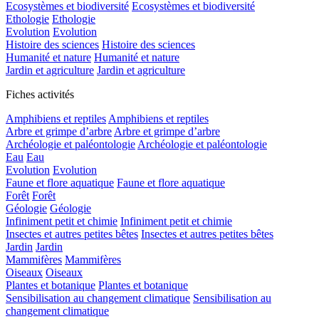
Ecosystèmes et biodiversité
Ecosystèmes et biodiversité
Ethologie
Ethologie
Evolution
Evolution
Histoire des sciences
Histoire des sciences
Humanité et nature
Humanité et nature
Jardin et agriculture
Jardin et agriculture
Fiches activités
Amphibiens et reptiles
Amphibiens et reptiles
Arbre et grimpe d’arbre
Arbre et grimpe d’arbre
Archéologie et paléontologie
Archéologie et paléontologie
Eau
Eau
Evolution
Evolution
Faune et flore aquatique
Faune et flore aquatique
Forêt
Forêt
Géologie
Géologie
Infiniment petit et chimie
Infiniment petit et chimie
Insectes et autres petites bêtes
Insectes et autres petites bêtes
Jardin
Jardin
Mammifères
Mammifères
Oiseaux
Oiseaux
Plantes et botanique
Plantes et botanique
Sensibilisation au changement climatique
Sensibilisation au
changement climatique