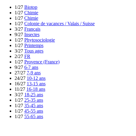
1/27
Biotop
1/27
Chimie
1/27
Chimie
1/27
Colonie de vacances / Valais / Suisse
3/27
Français
9/27
Insectes
1/27
Phytosociologie
1/27
Printemps
3/27
Tous ages
2/27
FR
1/27
Provence (France)
9/27
6-7 ans
27/27
7-9 ans
24/27
10-12 ans
16/27
13-15 ans
11/27
16-18 ans
3/27
18-25 ans
1/27
25-35 ans
1/27
35-45 ans
1/27
45-55 ans
1/27
55-65 ans