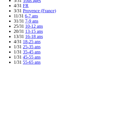
5/31
Tous ages
4/31
FR
3/31
Provence (France)
11/31
6-7 ans
31/31
7-9 ans
25/31
10-12 ans
20/31
13-15 ans
13/31
16-18 ans
4/31
18-25 ans
1/31
25-35 ans
1/31
35-45 ans
1/31
45-55 ans
1/31
55-65 ans