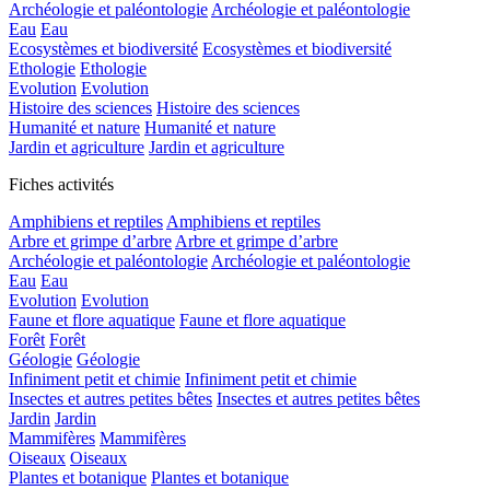
Archéologie et paléontologie
Archéologie et paléontologie
Eau
Eau
Ecosystèmes et biodiversité
Ecosystèmes et biodiversité
Ethologie
Ethologie
Evolution
Evolution
Histoire des sciences
Histoire des sciences
Humanité et nature
Humanité et nature
Jardin et agriculture
Jardin et agriculture
Fiches activités
Amphibiens et reptiles
Amphibiens et reptiles
Arbre et grimpe d’arbre
Arbre et grimpe d’arbre
Archéologie et paléontologie
Archéologie et paléontologie
Eau
Eau
Evolution
Evolution
Faune et flore aquatique
Faune et flore aquatique
Forêt
Forêt
Géologie
Géologie
Infiniment petit et chimie
Infiniment petit et chimie
Insectes et autres petites bêtes
Insectes et autres petites bêtes
Jardin
Jardin
Mammifères
Mammifères
Oiseaux
Oiseaux
Plantes et botanique
Plantes et botanique