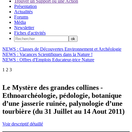
Trouver un Support ou une Action
Présentation
Actualités
Forums
Média
Newsletter
Fiches d'activités
NEWS : Classes de Découvertes Environnement et Archéologie
NEWS : Vacances Scientifiques dans la Nature !
NEWS : Offres d'Emplois Educateur-trice Nature
1
2
3
Le Mystère des grandes collines -
Ethnoarchéologie, pédologie, botanique
d’une jasserie ruinée, palynologie d’une
tourbière (du 31 Juillet au 14 Aout 2011)
Voir descriptif détaillé