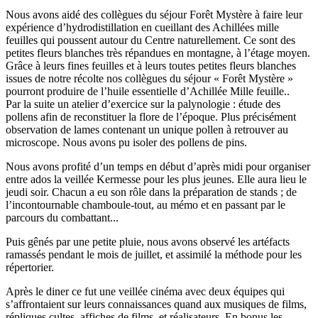
Nous avons aidé des collègues du séjour Forêt Mystère à faire leur
expérience d’hydrodistillation en cueillant des Achillées mille
feuilles qui poussent autour du Centre naturellement. Ce sont des
petites fleurs blanches très répandues en montagne, à l’étage moyen.
Grâce à leurs fines feuilles et à leurs toutes petites fleurs blanches
issues de notre récolte nos collègues du séjour « Forêt Mystère »
pourront produire de l’huile essentielle d’Achillée Mille feuille..
Par la suite un atelier d’exercice sur la palynologie : étude des
pollens afin de reconstituer la flore de l’époque. Plus précisément
observation de lames contenant un unique pollen à retrouver au
microscope. Nous avons pu isoler des pollens de pins.
Nous avons profité d’un temps en début d’après midi pour organiser
entre ados la veillée Kermesse pour les plus jeunes. Elle aura lieu le
jeudi soir. Chacun a eu son rôle dans la préparation de stands ; de
l’incontournable chamboule-tout, au mémo et en passant par le
parcours du combattant...
Puis gênés par une petite pluie, nous avons observé les artéfacts
ramassés pendant le mois de juillet, et assimilé la méthode pour les
répertorier.
Après le diner ce fut une veillée cinéma avec deux équipes qui
s’affrontaient sur leurs connaissances quand aux musiques de films,
répliques cultes, affiches de films, et réalisateurs. En bonus les