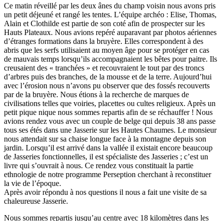
Ce matin réveillé par les deux ânes du champ voisin nous avons pris
un petit déjeuné et rangé les tentes. L’équipe archéo : Elise, Thomas,
Alain et Clothilde est partie de son coté afin de prospecter sur les
Hauts Plateaux. Nous avions repéré auparavant par photos aériennes
d’étranges formations dans la bruyère. Elles correspondent à des
abris que les serfs utilisaient au moyen âge pour se protéger en cas
de mauvais temps lorsqu’ils accompagnaient les bêtes pour paitre. Ils
creusaient des « tranchées » et recouvraient le tout par des troncs
d’arbres puis des branches, de la mousse et de la terre. Aujourd’hui
avec l’érosion nous n’avons pu observer que des fossés recouverts
par de la bruyère. Nous étions à la recherche de marques de
civilisations telles que voiries, placettes ou cultes religieux. Après un
petit pique nique nous sommes repartis afin de se réchauffer ! Nous
avions rendez vous avec un couple de belge qui depuis 38 ans passe
tous ses étés dans une Jasserie sur les Hautes Chaumes. Le monsieur
nous attendait sur sa chaise longue face à la montagne depuis son
jardin. Lorsqu’il est arrivé dans la vallée il existait encore beaucoup
de Jasseries fonctionnelles, il est spécialiste des Jasseries ; c’est un
livre qui s’ouvrait à nous. Ce rendez vous constituait la partie
ethnologie de notre programme Perseption cherchant à reconstituer
la vie de l’époque.
Après avoir répondu à nos questions il nous a fait une visite de sa
chaleureuse Jasserie.
Nous sommes repartis jusqu’au centre avec 18 kilomètres dans les