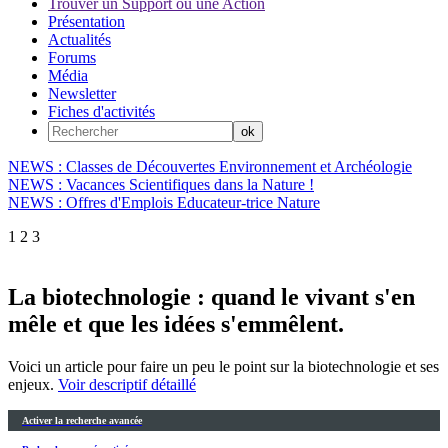
Trouver un Support ou une Action
Présentation
Actualités
Forums
Média
Newsletter
Fiches d'activités
NEWS : Classes de Découvertes Environnement et Archéologie
NEWS : Vacances Scientifiques dans la Nature !
NEWS : Offres d'Emplois Educateur-trice Nature
1
2
3
La biotechnologie : quand le vivant s'en
mêle et que les idées s'emmêlent.
Voici un article pour faire un peu le point sur la biotechnologie et ses
enjeux.
Voir descriptif détaillé
Activer la recherche avancée