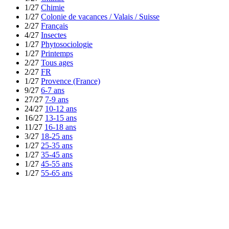
1/27
Chimie
1/27
Colonie de vacances / Valais / Suisse
2/27
Français
4/27
Insectes
1/27
Phytosociologie
1/27
Printemps
2/27
Tous ages
2/27
FR
1/27
Provence (France)
9/27
6-7 ans
27/27
7-9 ans
24/27
10-12 ans
16/27
13-15 ans
11/27
16-18 ans
3/27
18-25 ans
1/27
25-35 ans
1/27
35-45 ans
1/27
45-55 ans
1/27
55-65 ans