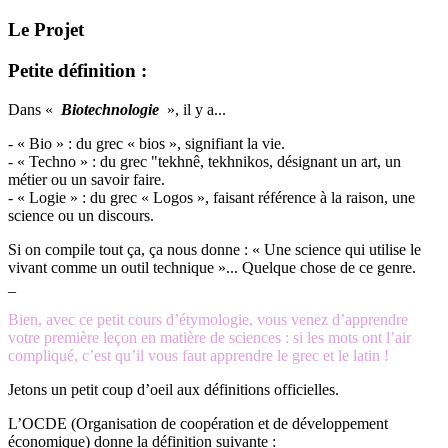
Le Projet
Petite définition :
Dans «
Biotechnologie
», il y a...
- « Bio » : du grec « bios », signifiant la vie.
- « Techno » : du grec "tekhnê, tekhnikos, désignant un art, un
métier ou un savoir faire.
- « Logie » : du grec « Logos », faisant référence à la raison, une
science ou un discours.
Si on compile tout ça, ça nous donne : « Une science qui utilise le
vivant comme un outil technique »... Quelque chose de ce genre.
_
Bien, avec ce petit cours d’étymologie, vous venez d’apprendre
votre première leçon en matière de sciences : si les mots ont l’air
compliqué, c’est qu’il vous faut apprendre le grec et le latin !
Jetons un petit coup d’oeil aux définitions officielles.
L’OCDE (Organisation de coopération et de développement
économique) donne la définition suivante :