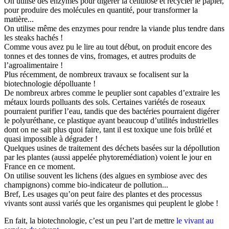
On utilise des enzymes pour digérer la cellulose et recycler le papier,
pour produire des molécules en quantité, pour transformer la
matière...
On utilise même des enzymes pour rendre la viande plus tendre dans
les steaks hachés !
Comme vous avez pu le lire au tout début, on produit encore des
tonnes et des tonnes de vins, fromages, et autres produits de
l’agroalimentaire !
Plus récemment, de nombreux travaux se focalisent sur la
biotechnologie dépolluante !
De nombreux arbres comme le peuplier sont capables d’extraire les
métaux lourds polluants des sols. Certaines variétés de roseaux
pourraient purifier l’eau, tandis que des bactéries pourraient digérer
le polyuréthane, ce plastique ayant beaucoup d’utilités industrielles
dont on ne sait plus quoi faire, tant il est toxique une fois brûlé et
quasi impossible à dégrader !
Quelques usines de traitement des déchets basées sur la dépollution
par les plantes (aussi appelée phytoremédiation) voient le jour en
France en ce moment.
On utilise souvent les lichens (des algues en symbiose avec des
champignons) comme bio-indicateur de pollution...
Bref, Les usages qu’on peut faire des plantes et des processus
vivants sont aussi variés que les organismes qui peuplent le globe !
En fait, la biotechnologie, c’est un peu l’art de mettre
le vivant au