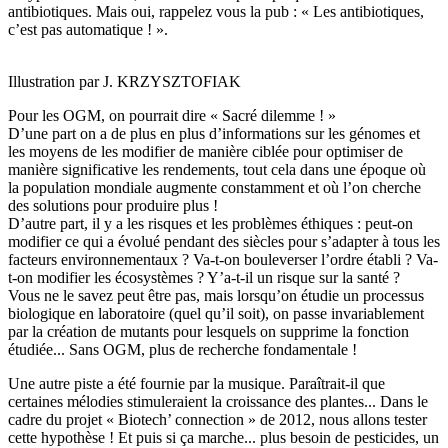
antibiotiques. Mais oui, rappelez vous la pub : « Les antibiotiques,
c’est pas automatique ! ».
Illustration par J. KRZYSZTOFIAK
Pour les OGM, on pourrait dire « Sacré dilemme ! »
D’une part on a de plus en plus d’informations sur les génomes et
les moyens de les modifier de manière ciblée pour optimiser de
manière significative les rendements, tout cela dans une époque où
la population mondiale augmente constamment et où l’on cherche
des solutions pour produire plus !
D’autre part, il y a les risques et les problèmes éthiques : peut-on
modifier ce qui a évolué pendant des siècles pour s’adapter à tous les
facteurs environnementaux ? Va-t-on bouleverser l’ordre établi ? Va-
t-on modifier les écosystèmes ? Y’a-t-il un risque sur la santé ?
Vous ne le savez peut être pas, mais lorsqu’on étudie un processus
biologique en laboratoire (quel qu’il soit), on passe invariablement
par la création de mutants pour lesquels on supprime la fonction
étudiée... Sans OGM, plus de recherche fondamentale !
Une autre piste a été fournie par la musique. Paraîtrait-il que
certaines mélodies stimuleraient la croissance des plantes... Dans le
cadre du projet « Biotech’ connection » de 2012, nous allons tester
cette hypothèse ! Et puis si ça marche... plus besoin de pesticides, un