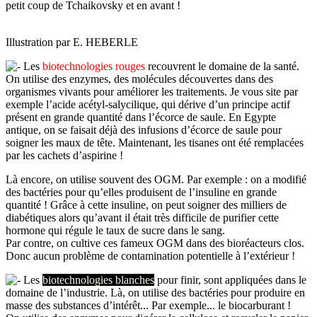
petit coup de Tchaikovsky et en avant !
Illustration par E. HEBERLE
Les
biotechnologies rouges
recouvrent le domaine de la santé.
On utilise des enzymes, des molécules découvertes dans des
organismes vivants pour améliorer les traitements. Je vous site par
exemple l’acide acétyl-salycilique, qui dérive d’un principe actif
présent en grande quantité dans l’écorce de saule. En Egypte
antique, on se faisait déjà des infusions d’écorce de saule pour
soigner les maux de tête. Maintenant, les tisanes ont été remplacées
par les cachets d’aspirine !
Là encore, on utilise souvent des OGM. Par exemple : on a modifié
des bactéries pour qu’elles produisent de l’insuline en grande
quantité ! Grâce à cette insuline, on peut soigner des milliers de
diabétiques alors qu’avant il était très difficile de purifier cette
hormone qui régule le taux de sucre dans le sang.
Par contre, on cultive ces fameux OGM dans des bioréacteurs clos.
Donc aucun problème de contamination potentielle à l’extérieur !
Les
biotechnologies blanches
pour finir, sont appliquées dans le
domaine de l’industrie. Là, on utilise des bactéries pour produire en
masse des substances d’intérêt... Par exemple... le biocarburant !