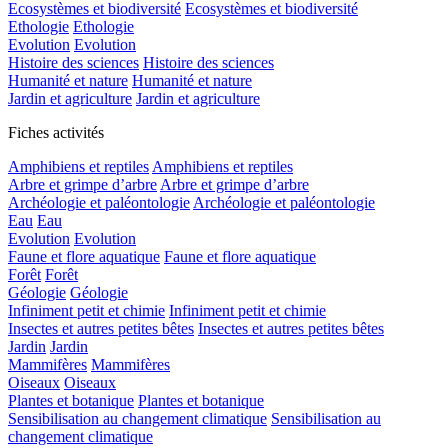
Ecosystèmes et biodiversité
Ecosystèmes et biodiversité
Ethologie
Ethologie
Evolution
Evolution
Histoire des sciences
Histoire des sciences
Humanité et nature
Humanité et nature
Jardin et agriculture
Jardin et agriculture
Fiches activités
Amphibiens et reptiles
Amphibiens et reptiles
Arbre et grimpe d’arbre
Arbre et grimpe d’arbre
Archéologie et paléontologie
Archéologie et paléontologie
Eau
Eau
Evolution
Evolution
Faune et flore aquatique
Faune et flore aquatique
Forêt
Forêt
Géologie
Géologie
Infiniment petit et chimie
Infiniment petit et chimie
Insectes et autres petites bêtes
Insectes et autres petites bêtes
Jardin
Jardin
Mammifères
Mammifères
Oiseaux
Oiseaux
Plantes et botanique
Plantes et botanique
Sensibilisation au changement climatique
Sensibilisation au
changement climatique