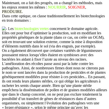
Maintenant, on a fait des progrès, on a changé les méthodes, mais
les enjeux restent les mêmes :
NOURRIR
,
SOIGNER
,
PRODUIRE
.
Dans cette optique, on classe traditionnellement les biotechnologies
en trois domaines :
Les
biotechnologies vertes
concernent le domaine agricole.
Elles ont pour but d’optimiser la production, soit en modifiant les
propriétés génétiques de la plante (dans ce cas, on créée un OGM),
soit en trouvant une solution externe, comme la mise à disposition
d’éléments nutritifs dans le sol (via des engrais, par exemple).
On a également découvert que certaines variétés de légumineuses
poussaient mieux lorsqu’elles étaient en symbioses avec des
bactéries les aidant à fixer l’azote au niveau des racines.
L’amélioration des récoltes passe aussi par la lutte contre les
pathogènes. Ainsi, de nombreuses firmes dont nous ne citerons pas
le nom se sont lancées dans la production de pesticides et de plantes
génétiquement modifiées pour résister à ces pesticides... En passant,
ils ont rendu leurs plantes stériles, ce qui oblige les agriculteurs à
racheter les semis chaque année. Bien qu’une plante stérile
empêchera la dissémination de pollen et de graines modifiées ailleurs
que dans le champ concerné, on ne peut pas exclure totalement la
possibilité d’un transfert de gènes de résistances dans d’autres
organismes, ou simplement l’évolution des pathogènes vers une
« hyper-résistance », selon le même principe qu’avec les