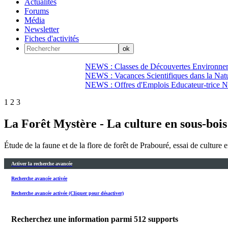
Actualités
Forums
Média
Newsletter
Fiches d'activités
NEWS : Classes de Découvertes Environnem
NEWS : Vacances Scientifiques dans la Natu
NEWS : Offres d'Emplois Educateur-trice N
1
2
3
La Forêt Mystère - La culture en sous-bois 
Étude de la faune et de la flore de forêt de Prabouré, essai de culture e
Activer la recherche avancée
Recherche avancée activée
Recherche avancée activée (Cliquer pour désactiver)
Recherchez une information parmi
512
supports