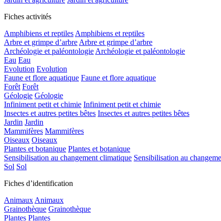
Fiches activités
Amphibiens et reptiles
Amphibiens et reptiles
Arbre et grimpe d’arbre
Arbre et grimpe d’arbre
Archéologie et paléontologie
Archéologie et paléontologie
Eau
Eau
Evolution
Evolution
Faune et flore aquatique
Faune et flore aquatique
Forêt
Forêt
Géologie
Géologie
Infiniment petit et chimie
Infiniment petit et chimie
Insectes et autres petites bêtes
Insectes et autres petites bêtes
Jardin
Jardin
Mammifères
Mammifères
Oiseaux
Oiseaux
Plantes et botanique
Plantes et botanique
Sensibilisation au changement climatique
Sensibilisation au changeme
Sol
Sol
Fiches d’identification
Animaux
Animaux
Grainothèque
Grainothèque
Plantes
Plantes