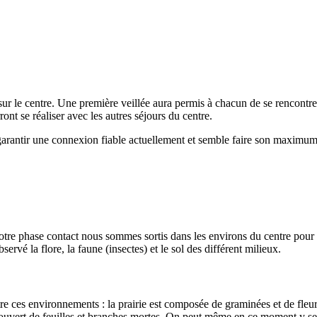
sur le centre. Une première veillée aura permis à chacun de se rencontrer,
ront se réaliser avec les autres séjours du centre.
 garantir une connexion fiable actuellement et semble faire son maximum
notre phase contact nous sommes sortis dans les environs du centre pour d
ervé la flore, la faune (insectes) et le sol des différent milieux.
re ces environnements : la prairie est composée de graminées et de fleurs 
et recouvert de feuilles et branches mortes. On peut même en ce moment y 