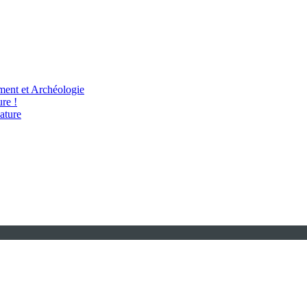
ent et Archéologie
re !
ature