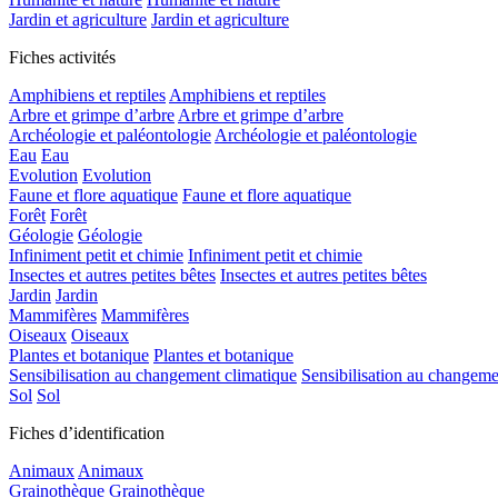
Jardin et agriculture
Jardin et agriculture
Fiches activités
Amphibiens et reptiles
Amphibiens et reptiles
Arbre et grimpe d’arbre
Arbre et grimpe d’arbre
Archéologie et paléontologie
Archéologie et paléontologie
Eau
Eau
Evolution
Evolution
Faune et flore aquatique
Faune et flore aquatique
Forêt
Forêt
Géologie
Géologie
Infiniment petit et chimie
Infiniment petit et chimie
Insectes et autres petites bêtes
Insectes et autres petites bêtes
Jardin
Jardin
Mammifères
Mammifères
Oiseaux
Oiseaux
Plantes et botanique
Plantes et botanique
Sensibilisation au changement climatique
Sensibilisation au changeme
Sol
Sol
Fiches d’identification
Animaux
Animaux
Grainothèque
Grainothèque