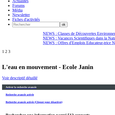
Actualités
Forums
Média
Newsletter
Fiches d'activités
NEWS : Classes de Découvertes Environnem
NEWS : Vacances Scientifiques dans la Natu
NEWS : Offres d'Emplois Educateur-trice N
1
2
3
L'eau en mouvement - Ecole Janin
Voir descriptif détaillé
Activer la recherche avancée
Recherche avancée activée
Recherche avancée activée (Cliquer pour désactiver)