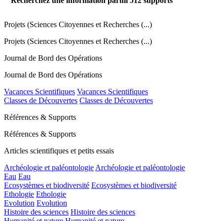
Recherchez une information parmi
512
supports
Projets (Sciences Citoyennes et Recherches (...)
Projets (Sciences Citoyennes et Recherches (...)
Journal de Bord des Opérations
Journal de Bord des Opérations
Vacances Scientifiques
Vacances Scientifiques
Classes de Découvertes
Classes de Découvertes
Références & Supports
Références & Supports
Articles scientifiques et petits essais
Archéologie et paléontologie
Archéologie et paléontologie
Eau
Eau
Ecosystèmes et biodiversité
Ecosystèmes et biodiversité
Ethologie
Ethologie
Evolution
Evolution
Histoire des sciences
Histoire des sciences
Humanité et nature
Humanité et nature