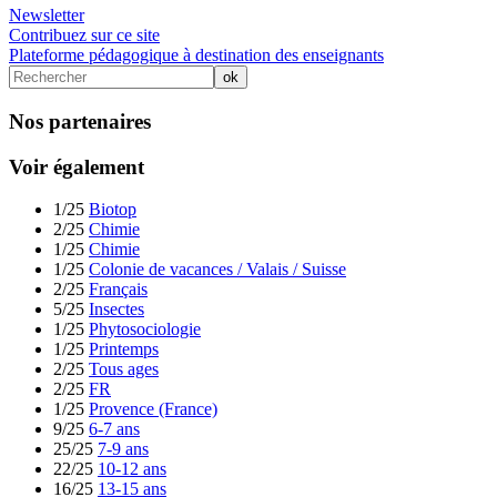
Newsletter
Contribuez sur ce site
Plateforme pédagogique à destination des enseignants
Nos partenaires
Voir également
1/25
Biotop
2/25
Chimie
1/25
Chimie
1/25
Colonie de vacances / Valais / Suisse
2/25
Français
5/25
Insectes
1/25
Phytosociologie
1/25
Printemps
2/25
Tous ages
2/25
FR
1/25
Provence (France)
9/25
6-7 ans
25/25
7-9 ans
22/25
10-12 ans
16/25
13-15 ans