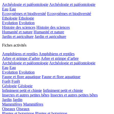
Archéologie et paléontologie
Archéologie et paléontologie
Eau
Eau
Ecosystèmes et biodiversité
Ecosystèmes et biodiversité
Ethologie
Ethologie
Evolution
Evolution
Histoire des sciences
Histoire des sciences
Humanité et nature
Humanité et nature
Jardin et agriculture
Jardin et agriculture
Fiches activités
Amphibiens et reptiles
Amphibiens et reptiles
Arbre et grimpe d’arbre
Arbre et grimpe d’arbre
Archéologie et paléontologie
Archéologie et paléontologie
Eau
Eau
Evolution
Evolution
Faune et flore aquatique
Faune et flore aquatique
Forêt
Forêt
Géologie
Géologie
Infiniment petit et chimie
Infiniment petit et chimie
Insectes et autres petites bêtes
Insectes et autres petites bêtes
Jardin
Jardin
Mammifères
Mammifères
Oiseaux
Oiseaux
Plantes et botanique
Plantes et botanique