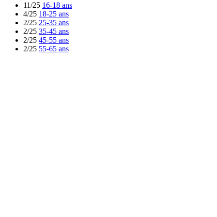
11/25
16-18 ans
4/25
18-25 ans
2/25
25-35 ans
2/25
35-45 ans
2/25
45-55 ans
2/25
55-65 ans