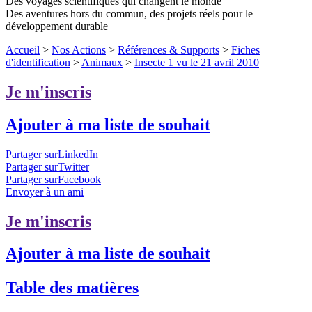
Des voyages scientifiques qui changent le monde
Des aventures hors du commun, des projets réels pour le
développement durable
Accueil
>
Nos Actions
>
Références & Supports
>
Fiches
d'identification
>
Animaux
>
Insecte 1 vu le 21 avril 2010
Je m'inscris
Ajouter à ma liste de souhait
Partager surLinkedIn
Partager surTwitter
Partager surFacebook
Envoyer à un ami
Je m'inscris
Ajouter à ma liste de souhait
Table des matières