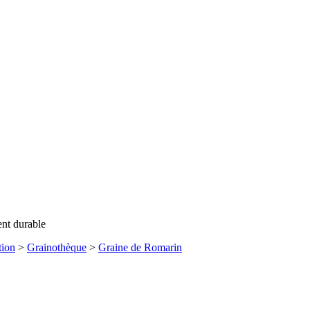
ent durable
tion
>
Grainothèque
>
Graine de Romarin