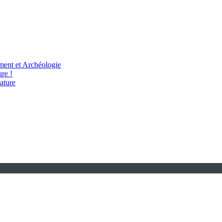
ent et Archéologie
re !
ature