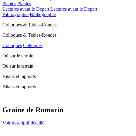
Plantes
Plantes
Lectures avant le Départ
Lectures avant le Départ
Bibliographie
Bibliographie
Colloques & Tables-Rondes
Colloques & Tables-Rondes
Colloques
Colloques
Où sur le terrain
Où sur le terrain
Bilans et rapports
Bilans et rapports
Graine de Romarin
Voir descriptif détaillé