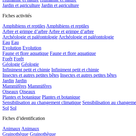
Jardin et agriculture
Jardin et agriculture
Fiches activités
Amphibiens et reptiles
Amphibiens et reptiles
Arbre et grimpe d’arbre
Arbre et grimpe d’arbre
Archéologie et paléontologie
Archéologie et paléontologie
Eau
Eau
Evolution
Evolution
Faune et flore aquatique
Faune et flore aquatique
Forêt
Forêt
Géologie
Géologie
Infiniment petit et chimie
Infiniment petit et chimie
Insectes et autres petites bêtes
Insectes et autres petites bêtes
Jardin
Jardin
Mammifères
Mammifères
Oiseaux
Oiseaux
Plantes et botanique
Plantes et botanique
Sensibilisation au changement climatique
Sensibilisation au changeme
Sol
Sol
Fiches d’identification
Animaux
Animaux
Grainothèque
Grainothèque