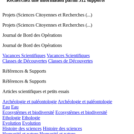
Recherchez une information parmi
512
supports
Projets (Sciences Citoyennes et Recherches (...)
Projets (Sciences Citoyennes et Recherches (...)
Journal de Bord des Opérations
Journal de Bord des Opérations
Vacances Scientifiques
Vacances Scientifiques
Classes de Découvertes
Classes de Découvertes
Références & Supports
Références & Supports
Articles scientifiques et petits essais
Archéologie et paléontologie
Archéologie et paléontologie
Eau
Eau
Ecosystèmes et biodiversité
Ecosystèmes et biodiversité
Ethologie
Ethologie
Evolution
Evolution
Histoire des sciences
Histoire des sciences
Humanité et nature
Humanité et nature