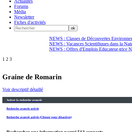
Actualités
Forums
Média
Newsletter
Fiches d'activités
NEWS : Classes de Découvertes Environnem
NEWS : Vacances Scientifiques dans la Natu
NEWS : Offres d'Emplois Educateur-trice N
1
2
3
Graine de Romarin
Voir descriptif détaillé
Activer la recherche avancée
Recherche avancée activée
Recherche avancée activée (Cliquer pour désactiver)