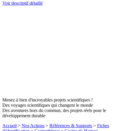
Voir descriptif détaillé
Menez à bien d'incroyables projets scientifiques !
Des voyages scientifiques qui changent le monde
Des aventures hors du commun, des projets réels pour le
développement durable
Accueil
>
Nos Actions
>
Références & Supports
>
Fiches
d'identification
>
Grainothèque
>
Graine de Haricot