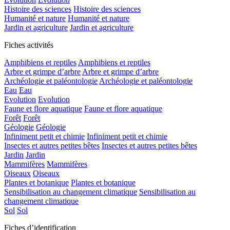
Histoire des sciences
Histoire des sciences
Humanité et nature
Humanité et nature
Jardin et agriculture
Jardin et agriculture
Fiches activités
Amphibiens et reptiles
Amphibiens et reptiles
Arbre et grimpe d’arbre
Arbre et grimpe d’arbre
Archéologie et paléontologie
Archéologie et paléontologie
Eau
Eau
Evolution
Evolution
Faune et flore aquatique
Faune et flore aquatique
Forêt
Forêt
Géologie
Géologie
Infiniment petit et chimie
Infiniment petit et chimie
Insectes et autres petites bêtes
Insectes et autres petites bêtes
Jardin
Jardin
Mammifères
Mammifères
Oiseaux
Oiseaux
Plantes et botanique
Plantes et botanique
Sensibilisation au changement climatique
Sensibilisation au
changement climatique
Sol
Sol
Fiches d’identification