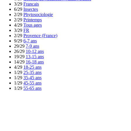
3/29
Français
6/29
Insectes
2/29
Phytosociologie
2/29
Printemps
4/29
Tous ages
3/29
FR
2/29
Provence (France)
9/29
6-7 ans
29/29
7-9 ans
26/29
10-12 ans
19/29
13-15 ans
14/29
16-18 ans
4/29
18-25 ans
1/29
25-35 ans
1/29
35-45 ans
1/29
45-55 ans
1/29
55-65 ans