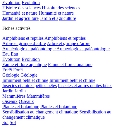
Evolution
Evolution
Histoire des sciences
Histoire des sciences
Humanité et nature
Humanité et nature
Jardin et agriculture
Jardin et agriculture
Fiches activités
Amphibiens et reptiles
Amphibiens et reptiles
Arbre et grimpe d’arbre
Arbre et grimpe d’arbre
Archéologie et paléontologie
Archéologie et paléontologie
Eau
Eau
Evolution
Evolution
Faune et flore aquatique
Faune et flore aquatique
Forêt
Forêt
Géologie
Géologie
Infiniment petit et chimie
Infiniment petit et chimie
Insectes et autres petites bêtes
Insectes et autres petites bêtes
Jardin
Jardin
Mammifères
Mammifères
Oiseaux
Oiseaux
Plantes et botanique
Plantes et botanique
Sensibilisation au changement climatique
Sensibilisation au
changement climatique
Sol
Sol