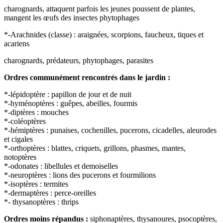
charognards, attaquent parfois les jeunes poussent de plantes,
mangent les œufs des insectes phytophages
*-Arachnides (classe) : araignées, scorpions, faucheux, tiques et
acariens
charognards, prédateurs, phytophages, parasites
Ordres communément rencontrés dans le jardin :
*-lépidoptère : papillon de jour et de nuit
*-hyménoptères : guêpes, abeilles, fourmis
*-diptères : mouches
*-coléoptères
*-hémiptères : punaises, cochenilles, pucerons, cicadelles, aleurodes
et cigales
*-orthoptères : blattes, criquets, grillons, phasmes, mantes,
notoptères
*-odonates : libellules et demoiselles
*-neuroptères : lions des pucerons et fourmilions
*-isoptères : termites
*-dermaptères : perce-oreilles
*- thysanoptères : thrips
Ordres moins répandus :
siphonaptères, thysanoures, psocoptères,