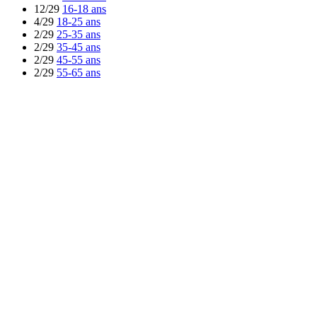
12/29
16-18 ans
4/29
18-25 ans
2/29
25-35 ans
2/29
35-45 ans
2/29
45-55 ans
2/29
55-65 ans