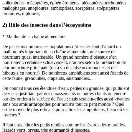
collemboles, mécoptères, éphéméroptères, plécoptères, trichoptères,
mallophages, anoploures, embioptères, zoraptères, strépsiptères,
protoures, diploures,
2) Rôle des insectes dans l’écosystème
*-Maillon de la chaine alimentaire
De par leurs nombres les populations d’insectes sont d’abord un
maillon très important de la chaîne alimentaire, une source de
nourriture quasi intarissable. Un grand nombre d’oiseaux s’en
nourrissent, certains exclusivement, d’autres selon la raréfaction de
leur nourriture principale (on a vu des oiseaux-mouches et des
hiboux s’en nourrir). De nombreux amphibiens sont aussi friands de
cette faune, grenouilles, crapauds, salamandres...
On connait tous ces étendues d’eau, petites ou grandes, qui pullulent
de vie se justifiant par des croassements ou autres chants ou encore
par des ondes à la surface de l’eau ; mais seraient-elles aussi vivantes
sans nos amis arthropodes pour nourrir tout ce petit monde ? Quel
est le moyen le plus efficace pour attirer les amphibiens, l’eau où les
insectes ?
Il faut aussi citer les petits reptiles comme les lézards des murailles,
lézards verts, orvets, très gourmands d’insectes.