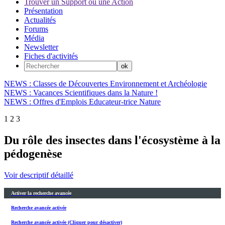
Trouver un Support ou une Action
Présentation
Actualités
Forums
Média
Newsletter
Fiches d'activités
NEWS : Classes de Découvertes Environnement et Archéologie
NEWS : Vacances Scientifiques dans la Nature !
NEWS : Offres d'Emplois Educateur-trice Nature
1
2
3
Du rôle des insectes dans l'écosystème à la
pédogenèse
Voir descriptif détaillé
Activer la recherche avancée
Recherche avancée activée
Recherche avancée activée (Cliquer pour désactiver)