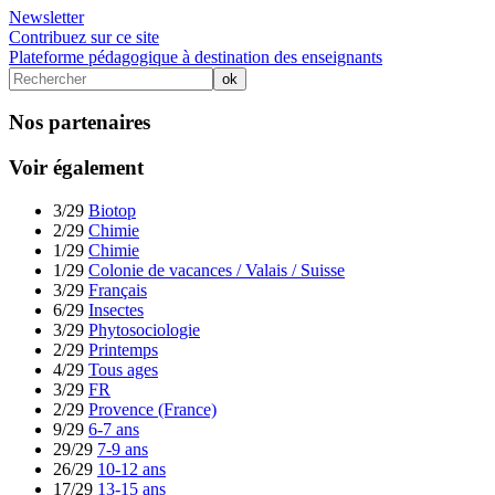
Newsletter
Contribuez sur ce site
Plateforme pédagogique à destination des enseignants
Nos partenaires
Voir également
3/29
Biotop
2/29
Chimie
1/29
Chimie
1/29
Colonie de vacances / Valais / Suisse
3/29
Français
6/29
Insectes
3/29
Phytosociologie
2/29
Printemps
4/29
Tous ages
3/29
FR
2/29
Provence (France)
9/29
6-7 ans
29/29
7-9 ans
26/29
10-12 ans
17/29
13-15 ans