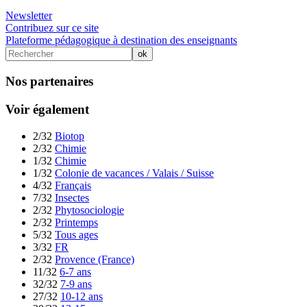
Newsletter
Contribuez sur ce site
Plateforme pédagogique à destination des enseignants
Nos partenaires
Voir également
2/32
Biotop
2/32
Chimie
1/32
Chimie
1/32
Colonie de vacances / Valais / Suisse
4/32
Français
7/32
Insectes
2/32
Phytosociologie
2/32
Printemps
5/32
Tous ages
3/32
FR
2/32
Provence (France)
11/32
6-7 ans
32/32
7-9 ans
27/32
10-12 ans