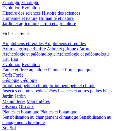
Ethologie
Ethologie
Evolution
Evolution
Histoire des sciences
Histoire des sciences
Humanité et nature
Humanité et nature
Jardin et agriculture
Jardin et agriculture
Fiches activités
Amphibiens et reptiles
Amphibiens et reptiles
Arbre et grimpe d’arbre
Arbre et grimpe d’arbre
Archéologie et paléontologie
Archéologie et paléontologie
Eau
Eau
Evolution
Evolution
Faune et flore aquatique
Faune et flore aquatique
Forêt
Forêt
Géologie
Géologie
Infiniment petit et chimie
Infiniment petit et chimie
Insectes et autres petites bêtes
Insectes et autres petites bêtes
Jardin
Jardin
Mammifères
Mammifères
Oiseaux
Oiseaux
Plantes et botanique
Plantes et botanique
Sensibilisation au changement climatique
Sensibilisation au
changement climatique
Sol
Sol