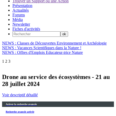
Trouver un Support ou une Action
Présentation
Actualités
Forums
Média
Newsletter
Fiches d'activités
NEWS : Classes de Découvertes Environnement et Archéologie
NEWS : Vacances Scientifiques dans la Nature !
NEWS : Offres d'Emplois Educateur-trice Nature
1
2
3
Drone au service des écosystèmes - 21 au
28 juillet 2024
Voir descriptif détaillé
Activer la recherche avancée
Recherche avancée activée