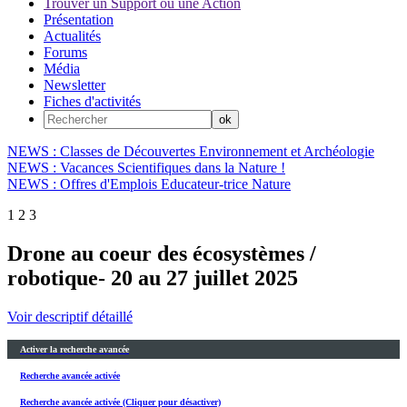
Trouver un Support ou une Action
Présentation
Actualités
Forums
Média
Newsletter
Fiches d'activités
NEWS : Classes de Découvertes Environnement et Archéologie
NEWS : Vacances Scientifiques dans la Nature !
NEWS : Offres d'Emplois Educateur-trice Nature
1
2
3
Drone au coeur des écosystèmes /
robotique- 20 au 27 juillet 2025
Voir descriptif détaillé
Activer la recherche avancée
Recherche avancée activée
Recherche avancée activée (Cliquer pour désactiver)