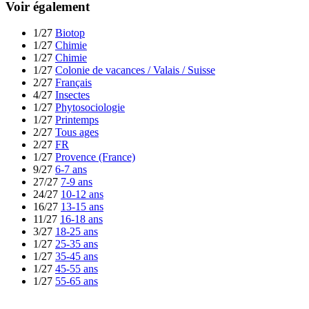
Voir également
1/27
Biotop
1/27
Chimie
1/27
Chimie
1/27
Colonie de vacances / Valais / Suisse
2/27
Français
4/27
Insectes
1/27
Phytosociologie
1/27
Printemps
2/27
Tous ages
2/27
FR
1/27
Provence (France)
9/27
6-7 ans
27/27
7-9 ans
24/27
10-12 ans
16/27
13-15 ans
11/27
16-18 ans
3/27
18-25 ans
1/27
25-35 ans
1/27
35-45 ans
1/27
45-55 ans
1/27
55-65 ans