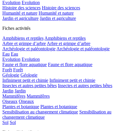
Evolution
Evolution
Histoire des sciences
Histoire des sciences
Humanité et nature
Humanité et nature
Jardin et agriculture
Jardin et agriculture
Fiches activités
Amphibiens et reptiles
Amphibiens et reptiles
Arbre et grimpe d’arbre
Arbre et grimpe d’arbre
Archéologie et paléontologie
Archéologie et paléontologie
Eau
Eau
Evolution
Evolution
Faune et flore aquatique
Faune et flore aquatique
Forêt
Forêt
Géologie
Géologie
Infiniment petit et chimie
Infiniment petit et chimie
Insectes et autres petites bêtes
Insectes et autres petites bêtes
Jardin
Jardin
Mammifères
Mammifères
Oiseaux
Oiseaux
Plantes et botanique
Plantes et botanique
Sensibilisation au changement climatique
Sensibilisation au
changement climatique
Sol
Sol