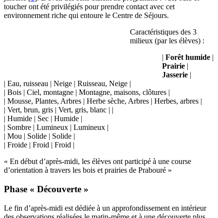
toucher ont été privilégiés pour prendre contact avec cet
environnement riche qui entoure le Centre de Séjours.
Caractéristiques des 3
milieux (par les élèves) :
|
Forêt humide
|
Prairie
|
Jasserie
|
| Eau, ruisseau | Neige | Ruisseau, Neige |
| Bois | Ciel, montagne | Montagne, maisons, clôtures |
| Mousse, Plantes, Arbres | Herbe sèche, Arbres | Herbes, arbres |
| Vert, brun, gris | Vert, gris, blanc | |
| Humide | Sec | Humide |
| Sombre | Lumineux | Lumineux |
| Mou | Solide | Solide |
| Froide | Froid | Froid |
« En début d’après-midi, les élèves ont participé à une course
d’orientation à travers les bois et prairies de Prabouré »
Phase « Découverte »
Le fin d’après-midi est dédiée à un approfondissement en intérieur
des observations réalisées le matin-même et à une découverte plus