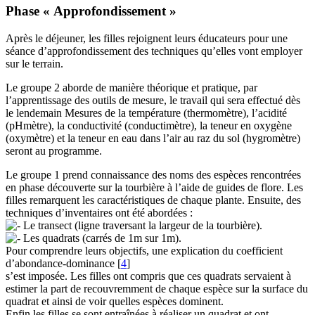
Phase « Approfondissement »
Après le déjeuner, les filles rejoignent leurs éducateurs pour une
séance d’approfondissement des techniques qu’elles vont employer
sur le terrain.
Le groupe 2 aborde de manière théorique et pratique, par
l’apprentissage des outils de mesure, le travail qui sera effectué dès
le lendemain Mesures de la température (thermomètre), l’acidité
(pHmètre), la conductivité (conductimètre), la teneur en oxygène
(oxymètre) et la teneur en eau dans l’air au raz du sol (hygromètre)
seront au programme.
Le groupe 1 prend connaissance des noms des espèces rencontrées
en phase découverte sur la tourbière à l’aide de guides de flore. Les
filles remarquent les caractéristiques de chaque plante. Ensuite, des
techniques d’inventaires ont été abordées :
Le transect (ligne traversant la largeur de la tourbière).
Les quadrats (carrés de 1m sur 1m).
Pour comprendre leurs objectifs, une explication du coefficient
d’abondance-dominance
[
4
]
s’est imposée. Les filles ont compris que ces quadrats servaient à
estimer la part de recouvremment de chaque espèce sur la surface du
quadrat et ainsi de voir quelles espèces dominent.
Enfin les filles se sont entraînées à réaliser un quadrat et ont