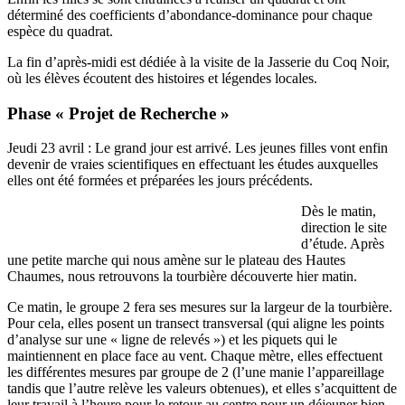
déterminé des coefficients d’abondance-dominance pour chaque
espèce du quadrat.
La fin d’après-midi est dédiée à la visite de la Jasserie du Coq Noir,
où les élèves écoutent des histoires et légendes locales.
Phase « Projet de Recherche »
Jeudi 23 avril : Le grand jour est arrivé. Les jeunes filles vont enfin
devenir de vraies scientifiques en effectuant les études auxquelles
elles ont été formées et préparées les jours précédents.
Dès le matin,
direction le site
d’étude. Après
une petite marche qui nous amène sur le plateau des Hautes
Chaumes, nous retrouvons la tourbière découverte hier matin.
Ce matin, le groupe 2 fera ses mesures sur la largeur de la tourbière.
Pour cela, elles posent un transect transversal (qui aligne les points
d’analyse sur une « ligne de relevés ») et les piquets qui le
maintiennent en place face au vent. Chaque mètre, elles effectuent
les différentes mesures par groupe de 2 (l’une manie l’appareillage
tandis que l’autre relève les valeurs obtenues), et elles s’acquittent de
leur travail à l’heure pour le retour au centre pour un déjeuner bien