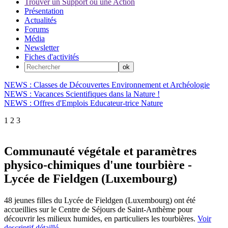
Trouver un Support ou une Action
Présentation
Actualités
Forums
Média
Newsletter
Fiches d'activités
NEWS : Classes de Découvertes Environnement et Archéologie
NEWS : Vacances Scientifiques dans la Nature !
NEWS : Offres d'Emplois Educateur-trice Nature
1
2
3
Communauté végétale et paramètres
physico-chimiques d'une tourbière -
Lycée de Fieldgen (Luxembourg)
48 jeunes filles du Lycée de Fieldgen (Luxembourg) ont été
accueillies sur le Centre de Séjours de Saint-Anthème pour
découvrir les milieux humides, en particuliers les tourbières.
Voir
descriptif détaillé