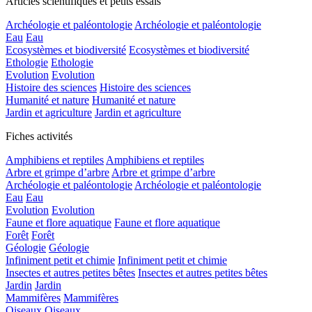
Articles scientifiques et petits essais
Archéologie et paléontologie
Archéologie et paléontologie
Eau
Eau
Ecosystèmes et biodiversité
Ecosystèmes et biodiversité
Ethologie
Ethologie
Evolution
Evolution
Histoire des sciences
Histoire des sciences
Humanité et nature
Humanité et nature
Jardin et agriculture
Jardin et agriculture
Fiches activités
Amphibiens et reptiles
Amphibiens et reptiles
Arbre et grimpe d’arbre
Arbre et grimpe d’arbre
Archéologie et paléontologie
Archéologie et paléontologie
Eau
Eau
Evolution
Evolution
Faune et flore aquatique
Faune et flore aquatique
Forêt
Forêt
Géologie
Géologie
Infiniment petit et chimie
Infiniment petit et chimie
Insectes et autres petites bêtes
Insectes et autres petites bêtes
Jardin
Jardin
Mammifères
Mammifères
Oiseaux
Oiseaux