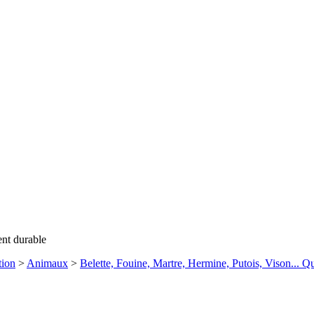
ent durable
tion
>
Animaux
>
Belette, Fouine, Martre, Hermine, Putois, Vison... Qu