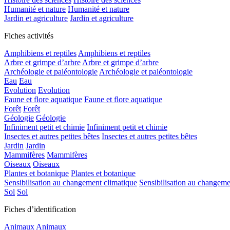
Humanité et nature
Humanité et nature
Jardin et agriculture
Jardin et agriculture
Fiches activités
Amphibiens et reptiles
Amphibiens et reptiles
Arbre et grimpe d’arbre
Arbre et grimpe d’arbre
Archéologie et paléontologie
Archéologie et paléontologie
Eau
Eau
Evolution
Evolution
Faune et flore aquatique
Faune et flore aquatique
Forêt
Forêt
Géologie
Géologie
Infiniment petit et chimie
Infiniment petit et chimie
Insectes et autres petites bêtes
Insectes et autres petites bêtes
Jardin
Jardin
Mammifères
Mammifères
Oiseaux
Oiseaux
Plantes et botanique
Plantes et botanique
Sensibilisation au changement climatique
Sensibilisation au changeme
Sol
Sol
Fiches d’identification
Animaux
Animaux