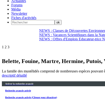
Actualités
Forums
Média
Newsletter
Fiches d'activités
NEWS : Classes de Découvertes Environnem
NEWS : Vacances Scientifiques dans la Natu
NEWS : Offres d'Emplois Educateur-trice N
1
2
3
Belette, Fouine, Martre, Hermine, Putois, V
La famille des mustélidés comprend de nombreuses espèces pouvant être 
descriptif détaillé
Activer la recherche avancée
Recherche avancée activée
Recherche avancée activée (Cliquer pour désactiver)