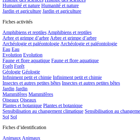
Humanité et nature
Humanité et nature
Jardin et agriculture
Jardin et agriculture
Fiches activités
Amphibiens et reptiles
Amphibiens et reptiles
Arbre et grimpe d’arbre
Arbre et grimpe d’arbre
Archéologie et paléontologie
Archéologie et paléontologie
Eau
Eau
Evolution
Evolution
Faune et flore aquatique
Faune et flore aquatique
Forêt
Forêt
Géologie
Géologie
Infiniment petit et chimie
Infiniment petit et chimie
Insectes et autres petites bêtes
Insectes et autres petites bêtes
Jardin
Jardin
Mammifères
Mammifères
Oiseaux
Oiseaux
Plantes et botanique
Plantes et botanique
Sensibilisation au changement climatique
Sensibilisation au changeme
Sol
Sol
Fiches d’identification
Animaux
Animaux