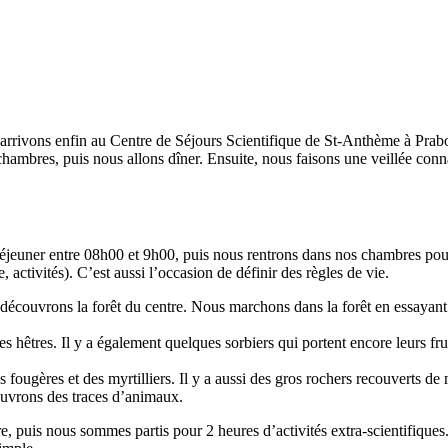
) arrivons enfin au Centre de Séjours Scientifique de St-Anthème à Pra
chambres, puis nous allons dîner. Ensuite, nous faisons une veillée con
éjeuner entre 08h00 et 9h00, puis nous rentrons dans nos chambres pour n
activités). C’est aussi l’occasion de définir des règles de vie.
 découvrons la forêt du centre. Nous marchons dans la forêt en essayant
 hêtres. Il y a également quelques sorbiers qui portent encore leurs frui
fougères et des myrtilliers. Il y a aussi des gros rochers recouverts de m
uvrons des traces d’animaux.
e, puis nous sommes partis pour 2 heures d’activités extra-scientifiques