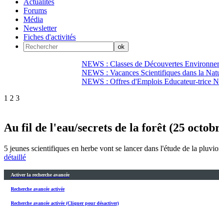
Actualités
Forums
Média
Newsletter
Fiches d'activités
NEWS : Classes de Découvertes Environnem
NEWS : Vacances Scientifiques dans la Natu
NEWS : Offres d'Emplois Educateur-trice N
1
2
3
Au fil de l'eau/secrets de la forêt (25 oct
5 jeunes scientifiques en herbe vont se lancer dans l'étude de la pluvio
détaillé
Activer la recherche avancée
Recherche avancée activée
Recherche avancée activée (Cliquer pour désactiver)