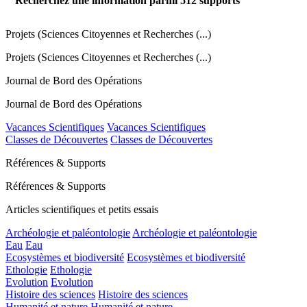
Recherchez une information parmi
512
supports
Projets (Sciences Citoyennes et Recherches (...)
Projets (Sciences Citoyennes et Recherches (...)
Journal de Bord des Opérations
Journal de Bord des Opérations
Vacances Scientifiques
Vacances Scientifiques
Classes de Découvertes
Classes de Découvertes
Références & Supports
Références & Supports
Articles scientifiques et petits essais
Archéologie et paléontologie
Archéologie et paléontologie
Eau
Eau
Ecosystèmes et biodiversité
Ecosystèmes et biodiversité
Ethologie
Ethologie
Evolution
Evolution
Histoire des sciences
Histoire des sciences
Humanité et nature
Humanité et nature