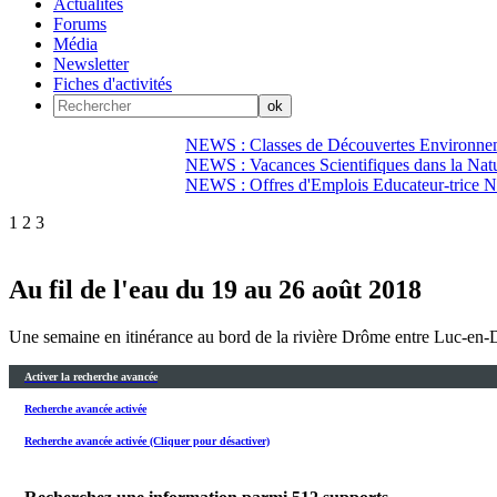
Actualités
Forums
Média
Newsletter
Fiches d'activités
NEWS : Classes de Découvertes Environnem
NEWS : Vacances Scientifiques dans la Natu
NEWS : Offres d'Emplois Educateur-trice N
1
2
3
Au fil de l'eau du 19 au 26 août 2018
Une semaine en itinérance au bord de la rivière Drôme entre Luc-en-D
Activer la recherche avancée
Recherche avancée activée
Recherche avancée activée (Cliquer pour désactiver)