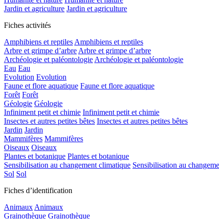
Jardin et agriculture
Jardin et agriculture
Fiches activités
Amphibiens et reptiles
Amphibiens et reptiles
Arbre et grimpe d’arbre
Arbre et grimpe d’arbre
Archéologie et paléontologie
Archéologie et paléontologie
Eau
Eau
Evolution
Evolution
Faune et flore aquatique
Faune et flore aquatique
Forêt
Forêt
Géologie
Géologie
Infiniment petit et chimie
Infiniment petit et chimie
Insectes et autres petites bêtes
Insectes et autres petites bêtes
Jardin
Jardin
Mammifères
Mammifères
Oiseaux
Oiseaux
Plantes et botanique
Plantes et botanique
Sensibilisation au changement climatique
Sensibilisation au changeme
Sol
Sol
Fiches d’identification
Animaux
Animaux
Grainothèque
Grainothèque