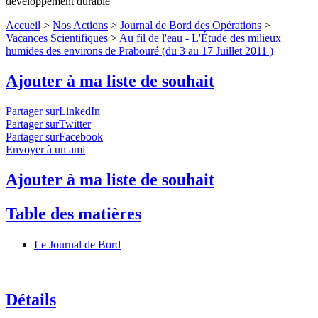
développement durable
Accueil
>
Nos Actions
>
Journal de Bord des Opérations
>
Vacances Scientifiques
>
Au fil de l'eau - L'Étude des milieux
humides des environs de Prabouré (du 3 au 17 Juillet 2011 )
Ajouter à ma liste de souhait
Partager surLinkedIn
Partager surTwitter
Partager surFacebook
Envoyer à un ami
Ajouter à ma liste de souhait
Table des matières
Le Journal de Bord
Détails