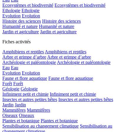
Ecosystèmes et biodiversité
Ecosystèmes et biodiversité
Ethologie
Ethologie
Evolution
Evolution
Histoire des sciences
Histoire des sciences
Humanité et nature
Humanité et nature
Jardin et agriculture
Jardin et agriculture
Fiches activités
Amphibiens et reptiles
Amphibiens et reptiles
Arbre et grimpe d’arbre
Arbre et grimpe d’arbre
Archéologie et paléontologie
Archéologie et paléontologie
Eau
Eau
Evolution
Evolution
Faune et flore aquatique
Faune et flore aquatique
Forêt
Forêt
Géologie
Géologie
Infiniment petit et chimie
Infiniment petit et chimie
Insectes et autres petites bêtes
Insectes et autres petites bêtes
Jardin
Jardin
Mammifères
Mammifères
Oiseaux
Oiseaux
Plantes et botanique
Plantes et botanique
Sensibilisation au changement climatique
Sensibilisation au
changement climatique