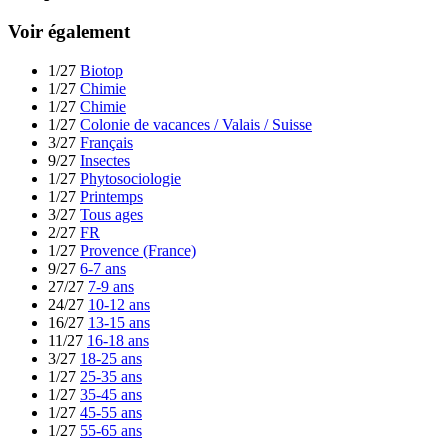
Voir également
1/27
Biotop
1/27
Chimie
1/27
Chimie
1/27
Colonie de vacances / Valais / Suisse
3/27
Français
9/27
Insectes
1/27
Phytosociologie
1/27
Printemps
3/27
Tous ages
2/27
FR
1/27
Provence (France)
9/27
6-7 ans
27/27
7-9 ans
24/27
10-12 ans
16/27
13-15 ans
11/27
16-18 ans
3/27
18-25 ans
1/27
25-35 ans
1/27
35-45 ans
1/27
45-55 ans
1/27
55-65 ans