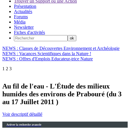
Trouver un Support ou une Action
Présentation
Actualités
Forums
Média
Newsletter
Fiches d'activités
NEWS : Classes de Découvertes Environnement et Archéologie
NEWS : Vacances Scientifiques dans la Nature !
NEWS : Offres d'Emplois Educateur-trice Nature
1
2
3
Au fil de l'eau - L'Étude des milieux
humides des environs de Prabouré (du 3
au 17 Juillet 2011 )
Voir descriptif détaillé
Activer la recherche avancée