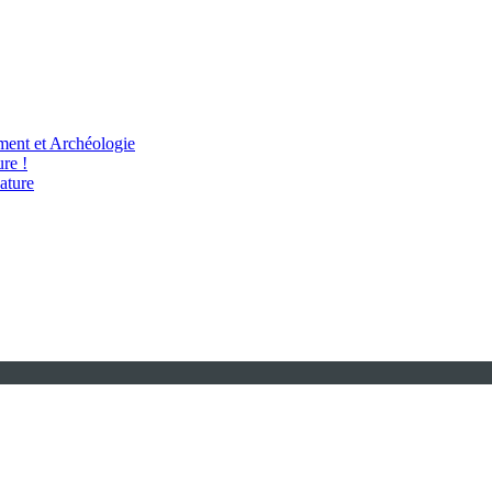
ent et Archéologie
re !
ature