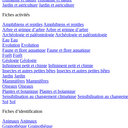
Jardin et agriculture
Jardin et agriculture
Fiches activités
Amphibiens et reptiles
Amphibiens et reptiles
Arbre et grimpe d’arbre
Arbre et grimpe d’arbre
Archéologie et paléontologie
Archéologie et paléontologie
Eau
Eau
Evolution
Evolution
Faune et flore aquatique
Faune et flore aquatique
Forêt
Forêt
Géologie
Géologie
Infiniment petit et chimie
Infiniment petit et chimie
Insectes et autres petites bêtes
Insectes et autres petites bêtes
Jardin
Jardin
Mammifères
Mammifères
Oiseaux
Oiseaux
Plantes et botanique
Plantes et botanique
Sensibilisation au changement climatique
Sensibilisation au changeme
Sol
Sol
Fiches d’identification
Animaux
Animaux
Grainothèque
Grainothèque