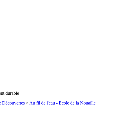
ent durable
e Découvertes
>
Au fil de l'eau - Ecole de la Nouaille