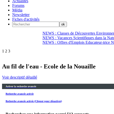
Actualités
Forums
Média
Newsletter
Fiches d'activités
NEWS : Classes de Découvertes Environnem
NEWS : Vacances Scientifiques dans la Natu
NEWS : Offres d'Emplois Educateur-trice N
1
2
3
Au fil de l'eau - Ecole de la Nouaille
Voir descriptif détaillé
Activer la recherche avancée
Recherche avancée activée
Recherche avancée activée (Cliquer pour désactiver)