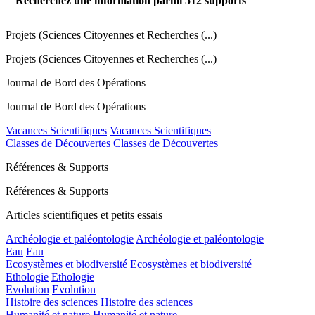
Recherchez une information parmi
512
supports
Projets (Sciences Citoyennes et Recherches (...)
Projets (Sciences Citoyennes et Recherches (...)
Journal de Bord des Opérations
Journal de Bord des Opérations
Vacances Scientifiques
Vacances Scientifiques
Classes de Découvertes
Classes de Découvertes
Références & Supports
Références & Supports
Articles scientifiques et petits essais
Archéologie et paléontologie
Archéologie et paléontologie
Eau
Eau
Ecosystèmes et biodiversité
Ecosystèmes et biodiversité
Ethologie
Ethologie
Evolution
Evolution
Histoire des sciences
Histoire des sciences
Humanité et nature
Humanité et nature