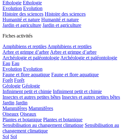
Ethologie
Ethologie
Evolution
Evolution
Histoire des sciences
Histoire des sciences
Humanité et nature
Humanité et nature
Jardin et agriculture
Jardin et agriculture
Fiches activités
Amphibiens et reptiles
Amphibiens et reptiles
Arbre et grimpe d’arbre
Arbre et grimpe d’arbre
Archéologie et paléontologie
Archéologie et paléontologie
Eau
Eau
Evolution
Evolution
Faune et flore aquatique
Faune et flore aquatique
Forêt
Forêt
Géologie
Géologie
Infiniment petit et chimie
Infiniment petit et chimie
Insectes et autres petites bêtes
Insectes et autres petites bêtes
Jardin
Jardin
Mammifères
Mammifères
Oiseaux
Oiseaux
Plantes et botanique
Plantes et botanique
Sensibilisation au changement climatique
Sensibilisation au
changement climatique
Sol
Sol