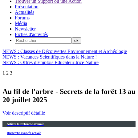
Trouver un Support ou une Action
Présentation
Actualités
Forums
Média
Newsletter
Fiches d'activités
NEWS : Classes de Découvertes Environnement et Archéologie
NEWS : Vacances Scientifiques dans la Nature !
NEWS : Offres d'Emplois Educateur-trice Nature
1
2
3
Au fil de l'arbre - Secrets de la forêt 13 au
20 juillet 2025
Voir descriptif détaillé
Activer la recherche avancée
Recherche avancée activée