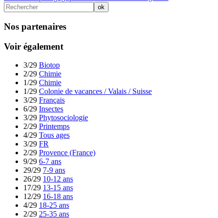
Nos partenaires
Voir également
3/29
Biotop
2/29
Chimie
1/29
Chimie
1/29
Colonie de vacances / Valais / Suisse
3/29
Français
6/29
Insectes
3/29
Phytosociologie
2/29
Printemps
4/29
Tous ages
3/29
FR
2/29
Provence (France)
9/29
6-7 ans
29/29
7-9 ans
26/29
10-12 ans
17/29
13-15 ans
12/29
16-18 ans
4/29
18-25 ans
2/29
25-35 ans