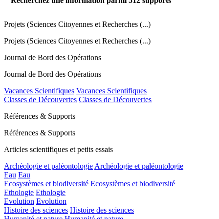
Recherchez une information parmi
512
supports
Projets (Sciences Citoyennes et Recherches (...)
Projets (Sciences Citoyennes et Recherches (...)
Journal de Bord des Opérations
Journal de Bord des Opérations
Vacances Scientifiques
Vacances Scientifiques
Classes de Découvertes
Classes de Découvertes
Références & Supports
Références & Supports
Articles scientifiques et petits essais
Archéologie et paléontologie
Archéologie et paléontologie
Eau
Eau
Ecosystèmes et biodiversité
Ecosystèmes et biodiversité
Ethologie
Ethologie
Evolution
Evolution
Histoire des sciences
Histoire des sciences
Humanité et nature
Humanité et nature