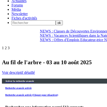
Actualités
Forums
Média
Newsletter
Fiches d'activités
NEWS : Classes de Découvertes Environnem
NEWS : Vacances Scientifiques dans la Natu
NEWS : Offres d'Emplois Educateur-trice N
1
2
3
Au fil de l'arbre - 03 au 10 août 2025
Voir descriptif détaillé
Activer la recherche avancée
Recherche avancée activée
Recherche avancée activée (Cliquer pour désactiver)