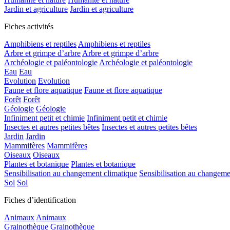
Jardin et agriculture
Jardin et agriculture
Fiches activités
Amphibiens et reptiles
Amphibiens et reptiles
Arbre et grimpe d’arbre
Arbre et grimpe d’arbre
Archéologie et paléontologie
Archéologie et paléontologie
Eau
Eau
Evolution
Evolution
Faune et flore aquatique
Faune et flore aquatique
Forêt
Forêt
Géologie
Géologie
Infiniment petit et chimie
Infiniment petit et chimie
Insectes et autres petites bêtes
Insectes et autres petites bêtes
Jardin
Jardin
Mammifères
Mammifères
Oiseaux
Oiseaux
Plantes et botanique
Plantes et botanique
Sensibilisation au changement climatique
Sensibilisation au changeme
Sol
Sol
Fiches d’identification
Animaux
Animaux
Grainothèque
Grainothèque