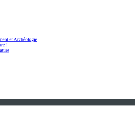
ent et Archéologie
re !
ature