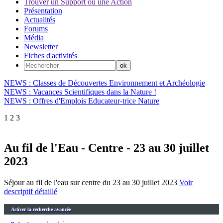
Trouver un Support ou une Action
Présentation
Actualités
Forums
Média
Newsletter
Fiches d'activités
NEWS : Classes de Découvertes Environnement et Archéologie
NEWS : Vacances Scientifiques dans la Nature !
NEWS : Offres d'Emplois Educateur-trice Nature
1
2
3
Au fil de l'Eau - Centre - 23 au 30 juillet
2023
Séjour au fil de l'eau sur centre du 23 au 30 juillet 2023
Voir
descriptif détaillé
Activer la recherche avancée