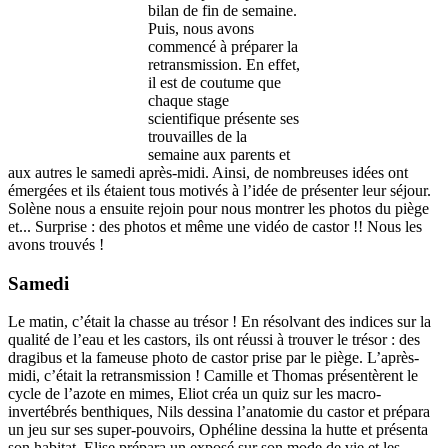
bilan de fin de semaine.
Puis, nous avons
commencé à préparer la
retransmission. En effet,
il est de coutume que
chaque stage
scientifique présente ses
trouvailles de la
semaine aux parents et
aux autres le samedi après-midi. Ainsi, de nombreuses idées ont
émergées et ils étaient tous motivés à l’idée de présenter leur séjour.
Solène nous a ensuite rejoin pour nous montrer les photos du piège
et... Surprise : des photos et même une vidéo de castor !! Nous les
avons trouvés !
Samedi
Le matin, c’était la chasse au trésor ! En résolvant des indices sur la
qualité de l’eau et les castors, ils ont réussi à trouver le trésor : des
dragibus et la fameuse photo de castor prise par le piège. L’après-
midi, c’était la retransmission ! Camille et Thomas présentèrent le
cycle de l’azote en mimes, Eliot créa un quiz sur les macro-
invertébrés benthiques, Nils dessina l’anatomie du castor et prépara
un jeu sur ses super-pouvoirs, Ophéline dessina la hutte et présenta
son habitat, Elise prépara un exposé sur son mode de vie et les