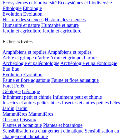
Ecosystèmes et biodiversité
Ecosystèmes et biodiversité
Ethologie
Ethologie
Evolution
Evolution
Histoire des sciences
Histoire des sciences
Humanité et nature
Humanité et nature
Jardin et agriculture
Jardin et agriculture
Fiches activités
Amphibiens et reptiles
Amphibiens et reptiles
Arbre et grimpe d’arbre
Arbre et grimpe d’arbre
Archéologie et paléontologie
Archéologie et paléontologie
Eau
Eau
Evolution
Evolution
Faune et flore aquatique
Faune et flore aquatique
Forêt
Forêt
Géologie
Géologie
Infiniment petit et chimie
Infiniment petit et chimie
Insectes et autres petites bêtes
Insectes et autres petites bêtes
Jardin
Jardin
Mammifères
Mammifères
Oiseaux
Oiseaux
Plantes et botanique
Plantes et botanique
Sensibilisation au changement climatique
Sensibilisation au
changement climatique