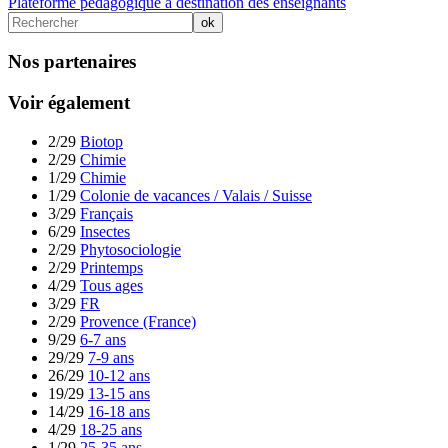
Plateforme pédagogique à destination des enseignants
Nos partenaires
Voir également
2/29
Biotop
2/29
Chimie
1/29
Chimie
1/29
Colonie de vacances / Valais / Suisse
3/29
Français
6/29
Insectes
2/29
Phytosociologie
2/29
Printemps
4/29
Tous ages
3/29
FR
2/29
Provence (France)
9/29
6-7 ans
29/29
7-9 ans
26/29
10-12 ans
19/29
13-15 ans
14/29
16-18 ans
4/29
18-25 ans
1/29
25-35 ans