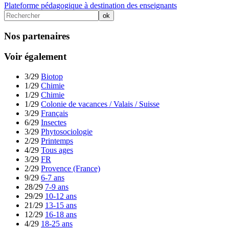
Plateforme pédagogique à destination des enseignants
Nos partenaires
Voir également
3/29
Biotop
1/29
Chimie
1/29
Chimie
1/29
Colonie de vacances / Valais / Suisse
3/29
Français
6/29
Insectes
3/29
Phytosociologie
2/29
Printemps
4/29
Tous ages
3/29
FR
2/29
Provence (France)
9/29
6-7 ans
28/29
7-9 ans
29/29
10-12 ans
21/29
13-15 ans
12/29
16-18 ans
4/29
18-25 ans