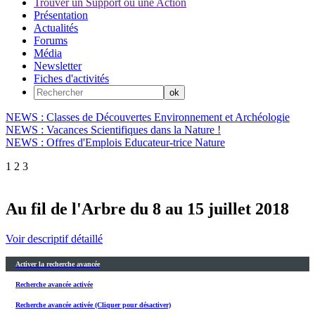
Trouver un Support ou une Action
Présentation
Actualités
Forums
Média
Newsletter
Fiches d'activités
NEWS : Classes de Découvertes Environnement et Archéologie
NEWS : Vacances Scientifiques dans la Nature !
NEWS : Offres d'Emplois Educateur-trice Nature
1
2
3
Au fil de l'Arbre du 8 au 15 juillet 2018
Voir descriptif détaillé
Activer la recherche avancée
Recherche avancée activée
Recherche avancée activée (Cliquer pour désactiver)