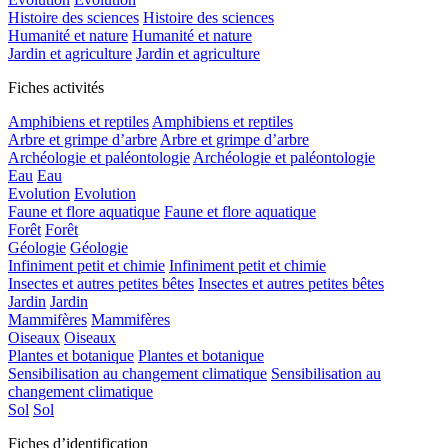
Histoire des sciences
Histoire des sciences
Humanité et nature
Humanité et nature
Jardin et agriculture
Jardin et agriculture
Fiches activités
Amphibiens et reptiles
Amphibiens et reptiles
Arbre et grimpe d’arbre
Arbre et grimpe d’arbre
Archéologie et paléontologie
Archéologie et paléontologie
Eau
Eau
Evolution
Evolution
Faune et flore aquatique
Faune et flore aquatique
Forêt
Forêt
Géologie
Géologie
Infiniment petit et chimie
Infiniment petit et chimie
Insectes et autres petites bêtes
Insectes et autres petites bêtes
Jardin
Jardin
Mammifères
Mammifères
Oiseaux
Oiseaux
Plantes et botanique
Plantes et botanique
Sensibilisation au changement climatique
Sensibilisation au
changement climatique
Sol
Sol
Fiches d’identification