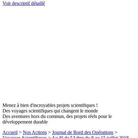
Voir descriptif détaillé
Menez à bien d'incroyables projets scientifiques !
Des voyages scientifiques qui changent le monde
Des aventures hors du commun, des projets réels pour le
développement durable
Accueil
>
Nos Actions
>
Journal de Bord des Opérations
>
Vacances Scientifiques
>
Au fil de l'Arbre du 8 au 15 juillet 2018