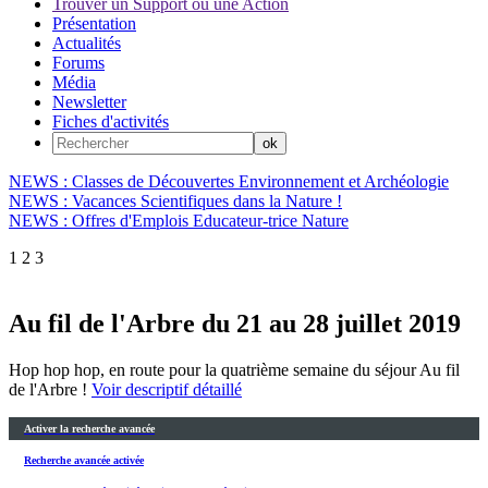
Trouver un Support ou une Action
Présentation
Actualités
Forums
Média
Newsletter
Fiches d'activités
NEWS : Classes de Découvertes Environnement et Archéologie
NEWS : Vacances Scientifiques dans la Nature !
NEWS : Offres d'Emplois Educateur-trice Nature
1
2
3
Au fil de l'Arbre du 21 au 28 juillet 2019
Hop hop hop, en route pour la quatrième semaine du séjour Au fil
de l'Arbre !
Voir descriptif détaillé
Activer la recherche avancée
Recherche avancée activée