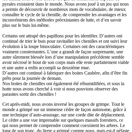
pyrales existaient dans le monde. Nous avons joué à un jeu qui nous
a permis de découvrir de nombreux mots de vocabulaire, de mieux
connaître le cycle de la chenille, de comprendre les avantages et les
inconvénients des méthodes préexistantes de lutte, et d’en savoir
plus sur le buis lui-même.
Certains ont attrapé des papillons pour les identifier. D’autres ont
continué de trier le buis pour ravitailler les chenilles et ont suivi leur
évolution à la loupe binoculaire. Certaines ont des caractéristiques
vraiment consternantes. L’une a grandi de façon surprenante, une
autre sûrement blessée lors d’une manipulation précédente semble
avoir nécrosé le bout de son corps mais elle reste parfaitement viable
et une autre a enfin accompli sa deuxième mue.
D’autres ont continué à fabriquer des boites Caubère, afin d’être fin
prêts pour la journée de demain.
Nos boites de chenilles ont également été réhumidifiées, et sous la
hotte nous avons cherché à voir si nous pouvions observer des
parasites sortir des chenilles !
Cet après-midi, nous avons inversé les groupes de grimpe. Tout le
monde a grimpé sur un immense cèdre de façon autonome, grâce à
une technique d’auto-assurage, sur une corde dite de déplacement.
Le cèdre a une vue imprenable sur quelques massifs forestiers, ce
qui nous permet de comprendre comment coexistent les arbres. Le
long de son tronc, du lierre a grimpé comme nous, mais est-il néfaste