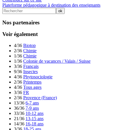
Plateforme pédagogique à destination des enseignants
Nos partenaires
Voir également
4/36
Biotop
2/36
Chimie
1/36
Chimie
1/36
Colonie de vacances / Valais / Suisse
3/36
Français
9/36
Insectes
4/36
Phytosociologie
2/36
Printemps
4/36
Tous ages
3/36
FR
2/36
Provence (France)
13/36
6-7 ans
36/36
7-9 ans
33/36
10-12 ans
21/36
13-15 ans
14/36
16-18 ans
3/36
18-25 ans