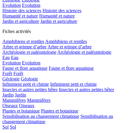
Evolution
Evolution
Histoire des sciences
Histoire des sciences
Humanité et nature
Humanité et nature
Jardin et agriculture
Jardin et agriculture
Fiches activités
Amphibiens et reptiles
Amphibiens et reptiles
Arbre et grimpe d’arbre
Arbre et grimpe d’arbre
Archéologie et paléontologie
Archéologie et paléontologie
Eau
Eau
Evolution
Evolution
Faune et flore aquatique
Faune et flore aquatique
Forêt
Forêt
Géologie
Géologie
Infiniment petit et chimie
Infiniment petit et chimie
Insectes et autres petites bêtes
Insectes et autres petites bêtes
Jardin
Jardin
Mammifères
Mammifères
Oiseaux
Oiseaux
Plantes et botanique
Plantes et botanique
Sensibilisation au changement climatique
Sensibilisation au
changement climatique
Sol
Sol