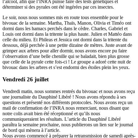
l’alcool, afin que l’INRA puisse faire des tests génétiques et
déterminer si des pyrales ont été ingérées par ces insectes.
Le soir, nous nous sommes mis en route tous ensemble pour le
bivouac de la semaine. Martha, Thaïs, Manon, Olivia et Timéo ont
dormi dans les hamacs perchés dans le cèdre. Charles, Gabriel et
Louis ont dormi dans la tritente la plus haute. Julien et Mattéo dans
celle du milieu. Et Phileas et Jessica ont dormi dans la tritente du
dessous, déjà perchée à une petite dizaine de mètres. Juste avant de
grimper aux arbres pour aller dormir, nous avons encore pu faire
l’observation d’une belle chenille qui se baladait, bien plus grosse
que celle de la pyrale cette fois-ci ! Le groupe a adoré cette nuit de
bivouac dans les arbres et s’est endormi des étoiles plein les yeux.
Vendredi 26 juillet
Vendredi matin, nous sommes rentrés du bivouac et nous avons reçu
une journaliste du Dauphiné Libéré ! Nous avons répondu à ses
questions et présenté nos différents protocoles. Nous avons reçu un
mail de confirmation de l’INRA nous remerciant, nous disant que
notre colis avait bien été réceptionné et qu’ils nous
communiqueraient les résultats. L’article du Dauphiné Libéré
paraîtra la semaine prochaine, nous publierons un lien sur le journal
de bord qui mènera à l’article.
Nous avons commencé à préparer la retransmission de samedi après-