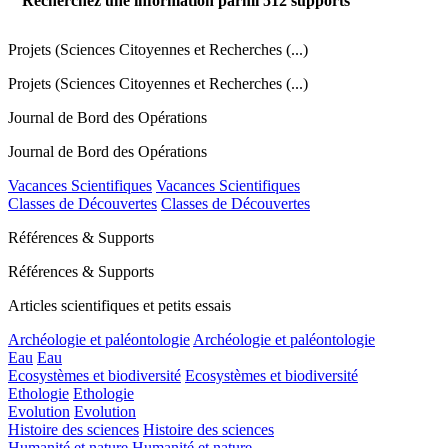
Recherchez une information parmi
512
supports
Projets (Sciences Citoyennes et Recherches (...)
Projets (Sciences Citoyennes et Recherches (...)
Journal de Bord des Opérations
Journal de Bord des Opérations
Vacances Scientifiques
Vacances Scientifiques
Classes de Découvertes
Classes de Découvertes
Références & Supports
Références & Supports
Articles scientifiques et petits essais
Archéologie et paléontologie
Archéologie et paléontologie
Eau
Eau
Ecosystèmes et biodiversité
Ecosystèmes et biodiversité
Ethologie
Ethologie
Evolution
Evolution
Histoire des sciences
Histoire des sciences
Humanité et nature
Humanité et nature