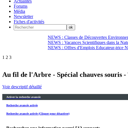
Actualités
Forums
Média
Newsletter
Fiches d'activités
NEWS : Classes de Découvertes Environnem
NEWS : Vacances Scientifiques dans la Natu
NEWS : Offres d'Emplois Educateur-trice N
1
2
3
Au fil de l'Arbre - Spécial chauves souris -
Voir descriptif détaillé
Activer la recherche avancée
Recherche avancée activée
Recherche avancée activée (Cliquer pour désactiver)