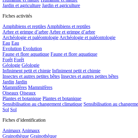
Jardin et agriculture
Jardin et agriculture
Fiches activités
Amphibiens et reptiles
Amphibiens et reptiles
Arbre et grimpe d’arbre
Arbre et grimpe d’arbre
Archéologie et paléontologie
Archéologie et paléontologie
Eau
Eau
Evolution
Evolution
Faune et flore aquatique
Faune et flore aquatique
Forêt
Forêt
Géologie
Géologie
Infiniment petit et chimie
Infiniment petit et chimie
Insectes et autres petites bêtes
Insectes et autres petites bêtes
Jardin
Jardin
Mammifères
Mammifères
Oiseaux
Oiseaux
Plantes et botanique
Plantes et botanique
Sensibilisation au changement climatique
Sensibilisation au changeme
Sol
Sol
Fiches d’identification
Animaux
Animaux
Grainothèque
Grainothèque