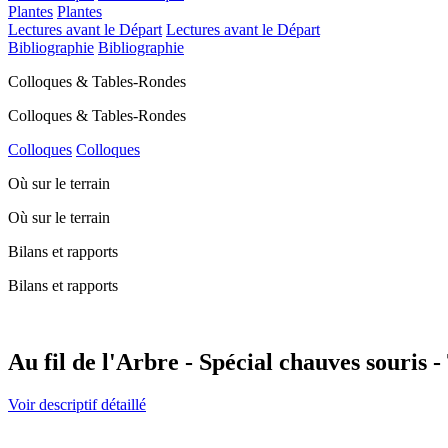
Plantes
Plantes
Lectures avant le Départ
Lectures avant le Départ
Bibliographie
Bibliographie
Colloques & Tables-Rondes
Colloques & Tables-Rondes
Colloques
Colloques
Où sur le terrain
Où sur le terrain
Bilans et rapports
Bilans et rapports
Au fil de l'Arbre - Spécial chauves souris -
Voir descriptif détaillé