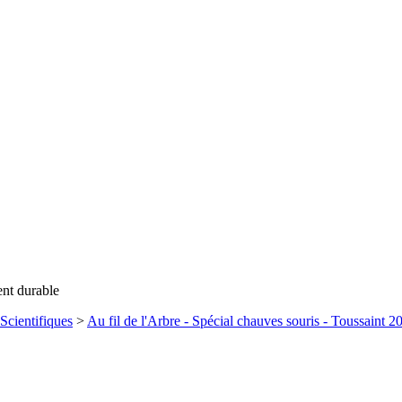
ent durable
Scientifiques
>
Au fil de l'Arbre - Spécial chauves souris - Toussaint 2