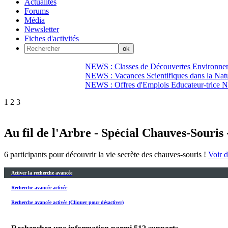
Actualités
Forums
Média
Newsletter
Fiches d'activités
NEWS : Classes de Découvertes Environnem
NEWS : Vacances Scientifiques dans la Natu
NEWS : Offres d'Emplois Educateur-trice N
1
2
3
Au fil de l'Arbre - Spécial Chauves-Souris 
6 participants pour découvrir la vie secrète des chauves-souris !
Voir d
Activer la recherche avancée
Recherche avancée activée
Recherche avancée activée (Cliquer pour désactiver)