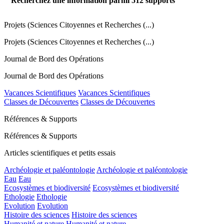
Recherchez une information parmi
512
supports
Projets (Sciences Citoyennes et Recherches (...)
Projets (Sciences Citoyennes et Recherches (...)
Journal de Bord des Opérations
Journal de Bord des Opérations
Vacances Scientifiques
Vacances Scientifiques
Classes de Découvertes
Classes de Découvertes
Références & Supports
Références & Supports
Articles scientifiques et petits essais
Archéologie et paléontologie
Archéologie et paléontologie
Eau
Eau
Ecosystèmes et biodiversité
Ecosystèmes et biodiversité
Ethologie
Ethologie
Evolution
Evolution
Histoire des sciences
Histoire des sciences
Humanité et nature
Humanité et nature