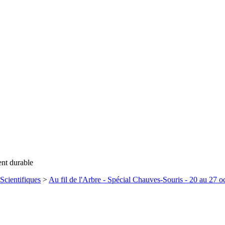
ent durable
Scientifiques
>
Au fil de l'Arbre - Spécial Chauves-Souris - 20 au 27 