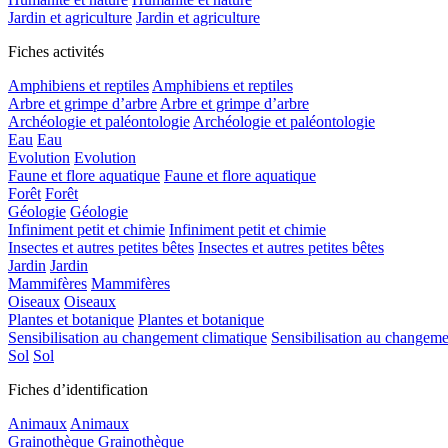
Jardin et agriculture
Jardin et agriculture
Fiches activités
Amphibiens et reptiles
Amphibiens et reptiles
Arbre et grimpe d’arbre
Arbre et grimpe d’arbre
Archéologie et paléontologie
Archéologie et paléontologie
Eau
Eau
Evolution
Evolution
Faune et flore aquatique
Faune et flore aquatique
Forêt
Forêt
Géologie
Géologie
Infiniment petit et chimie
Infiniment petit et chimie
Insectes et autres petites bêtes
Insectes et autres petites bêtes
Jardin
Jardin
Mammifères
Mammifères
Oiseaux
Oiseaux
Plantes et botanique
Plantes et botanique
Sensibilisation au changement climatique
Sensibilisation au changeme
Sol
Sol
Fiches d’identification
Animaux
Animaux
Grainothèque
Grainothèque