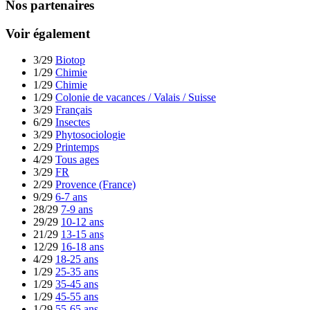
Nos partenaires
Voir également
3/29
Biotop
1/29
Chimie
1/29
Chimie
1/29
Colonie de vacances / Valais / Suisse
3/29
Français
6/29
Insectes
3/29
Phytosociologie
2/29
Printemps
4/29
Tous ages
3/29
FR
2/29
Provence (France)
9/29
6-7 ans
28/29
7-9 ans
29/29
10-12 ans
21/29
13-15 ans
12/29
16-18 ans
4/29
18-25 ans
1/29
25-35 ans
1/29
35-45 ans
1/29
45-55 ans
1/29
55-65 ans