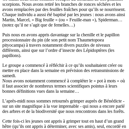
scorpions. Nous avons retiré les branches de ronces séchées et les
avons remplacées par des feuilles fraîches pour qu’ils se nourrissent.
Chaque individu a aussi été baptisé par les jeunes : nous avons ainsi
Martin, Marcel, « Big feuille » (ou « Feuille-man »), Spiderman…
(notez qu’il ne s’agit que de femelles…)
Puis nous en avons appris davantage sur la chenille et le papillon
processionnaire du pin (de son petit nom Thaumetopoea
pityocampa) à travers notamment divers puzzles de niveaux
différents, ainsi que sur l’ordre d’insecte des Lépidoptères (les
papillons).
Le groupe a commencé à réfléchir à ce qu’ils souhaitaient créer ou
mettre en place dans la semaine en prévision des retransmissions de
samedi.
Nous avons notamment commencé à compléter le « pot à mots » où
il faut associer de nombreux termes scientifiques pointus à leurs
bonnes définitions vues dans la semaine…
L’après-midi nous sommes retournés grimper auprès de Bénédicte -
sur un site magnifique à la vue imprenable - qui nous a encore parlé
des arbres et de la biodiversité que nous rencontrons dans les forêts.
Cette fois-ci les jeunes ont appris à grimper tout en haut d’un grand
hêtre (qu’ils ont appris à déterminer, avec ses amis), seul, encordé en