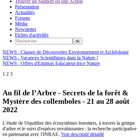
Trouver un Support ou une Action
Présentation
Actualités
Forums
Média
Newsletter
Fiches d'activités
NEWS : Classes de Découvertes Environnement et Archéologie
NEWS : Vacances Scientifiques dans la Nature !
NEWS : Offres d'Emplois Educateur-trice Nature
1
2
3
Au fil de l’Arbre - Secrets de la forêt &
Mystère des collemboles - 21 au 28 août
2022
L'étude de l'équilibre des écosystèmes forestiers, à travers la grimpe
d'arbre et le suivi d'espèces envahissantes : la recherche participative
en partenariat avec l'INRAE.
Voir descriptif détaillé