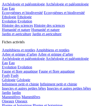
Archéologie et paléontologie
Archéologie et paléontologie
Eau
Eau
Ecosystèmes et biodiversité
Ecosystèmes et biodiversité
Ethologie
Ethologie
Evolution
Evolution
Histoire des sciences
Histoire des sciences
Humanité et nature
Humanité et nature
Jardin et agriculture
Jardin et agriculture
Fiches activités
Amphibiens et reptiles
Amphibiens et reptiles
Arbre et grimpe d’arbre
Arbre et grimpe d’arbre
Archéologie et paléontologie
Archéologie et paléontologie
Eau
Eau
Evolution
Evolution
Faune et flore aquatique
Faune et flore aquatique
Forêt
Forêt
Géologie
Géologie
Infiniment petit et chimie
Infiniment petit et chimie
Insectes et autres petites bêtes
Insectes et autres petites bêtes
Jardin
Jardin
Mammifères
Mammifères
Oiseaux
Oiseaux
Plantes et botanique
Plantes et botanique