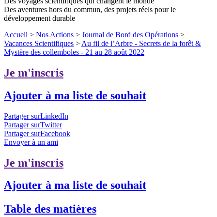
Des voyages scientifiques qui changent le monde
Des aventures hors du commun, des projets réels pour le
développement durable
Accueil
>
Nos Actions
>
Journal de Bord des Opérations
>
Vacances Scientifiques
>
Au fil de l’Arbre - Secrets de la forêt &
Mystère des collemboles - 21 au 28 août 2022
Je m'inscris
Ajouter à ma liste de souhait
Partager surLinkedIn
Partager surTwitter
Partager surFacebook
Envoyer à un ami
Je m'inscris
Ajouter à ma liste de souhait
Table des matières