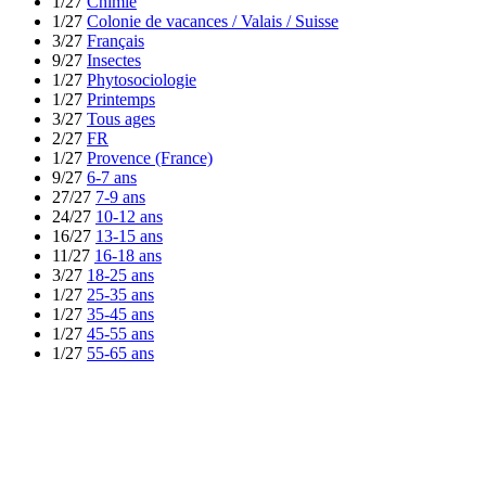
1/27
Chimie
1/27
Colonie de vacances / Valais / Suisse
3/27
Français
9/27
Insectes
1/27
Phytosociologie
1/27
Printemps
3/27
Tous ages
2/27
FR
1/27
Provence (France)
9/27
6-7 ans
27/27
7-9 ans
24/27
10-12 ans
16/27
13-15 ans
11/27
16-18 ans
3/27
18-25 ans
1/27
25-35 ans
1/27
35-45 ans
1/27
45-55 ans
1/27
55-65 ans