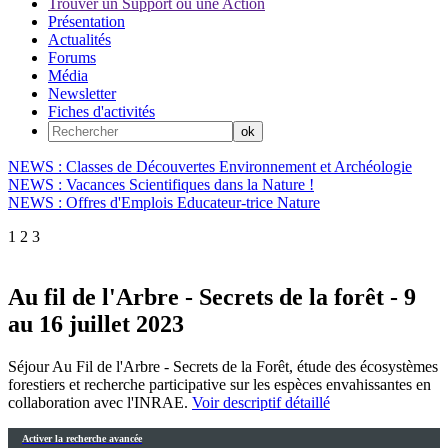
Trouver un Support ou une Action
Présentation
Actualités
Forums
Média
Newsletter
Fiches d'activités
NEWS : Classes de Découvertes Environnement et Archéologie
NEWS : Vacances Scientifiques dans la Nature !
NEWS : Offres d'Emplois Educateur-trice Nature
1
2
3
Au fil de l'Arbre - Secrets de la forêt - 9
au 16 juillet 2023
Séjour Au Fil de l'Arbre - Secrets de la Forêt, étude des écosystèmes
forestiers et recherche participative sur les espèces envahissantes en
collaboration avec l'INRAE.
Voir descriptif détaillé
Activer la recherche avancée