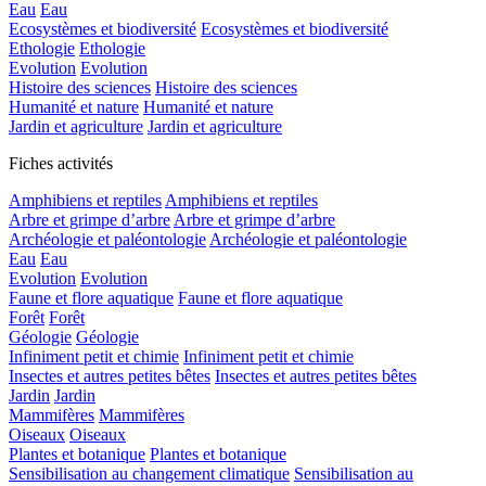
Eau
Eau
Ecosystèmes et biodiversité
Ecosystèmes et biodiversité
Ethologie
Ethologie
Evolution
Evolution
Histoire des sciences
Histoire des sciences
Humanité et nature
Humanité et nature
Jardin et agriculture
Jardin et agriculture
Fiches activités
Amphibiens et reptiles
Amphibiens et reptiles
Arbre et grimpe d’arbre
Arbre et grimpe d’arbre
Archéologie et paléontologie
Archéologie et paléontologie
Eau
Eau
Evolution
Evolution
Faune et flore aquatique
Faune et flore aquatique
Forêt
Forêt
Géologie
Géologie
Infiniment petit et chimie
Infiniment petit et chimie
Insectes et autres petites bêtes
Insectes et autres petites bêtes
Jardin
Jardin
Mammifères
Mammifères
Oiseaux
Oiseaux
Plantes et botanique
Plantes et botanique
Sensibilisation au changement climatique
Sensibilisation au