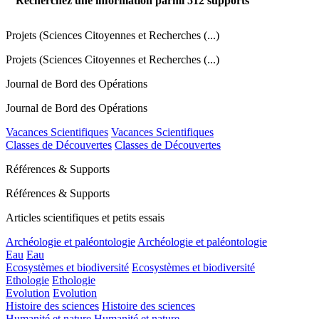
Recherchez une information parmi
512
supports
Projets (Sciences Citoyennes et Recherches (...)
Projets (Sciences Citoyennes et Recherches (...)
Journal de Bord des Opérations
Journal de Bord des Opérations
Vacances Scientifiques
Vacances Scientifiques
Classes de Découvertes
Classes de Découvertes
Références & Supports
Références & Supports
Articles scientifiques et petits essais
Archéologie et paléontologie
Archéologie et paléontologie
Eau
Eau
Ecosystèmes et biodiversité
Ecosystèmes et biodiversité
Ethologie
Ethologie
Evolution
Evolution
Histoire des sciences
Histoire des sciences
Humanité et nature
Humanité et nature