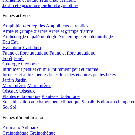
Jardin et agriculture
Jardin et agriculture
Fiches activités
Amphibiens et reptiles
Amphibiens et reptiles
Arbre et grimpe d’arbre
Arbre et grimpe d’arbre
Archéologie et paléontologie
Archéologie et paléontologie
Eau
Eau
Evolution
Evolution
Faune et flore aquatique
Faune et flore aquatique
Forêt
Forêt
Géologie
Géologie
Infiniment petit et chimie
Infiniment petit et chimie
Insectes et autres petites bêtes
Insectes et autres petites bêtes
Jardin
Jardin
Mammifères
Mammifères
Oiseaux
Oiseaux
Plantes et botanique
Plantes et botanique
Sensibilisation au changement climatique
Sensibilisation au changeme
Sol
Sol
Fiches d’identification
Animaux
Animaux
Grainothèque
Grainothèque