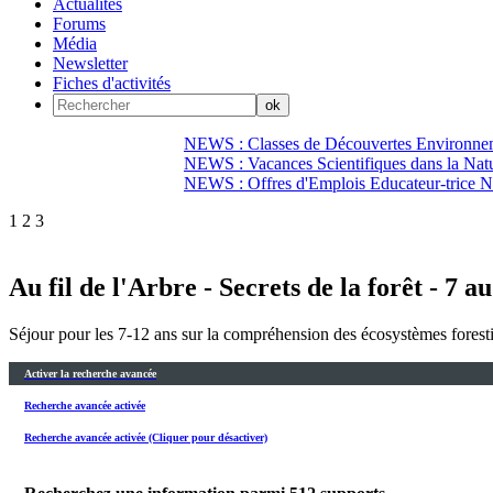
Actualités
Forums
Média
Newsletter
Fiches d'activités
NEWS : Classes de Découvertes Environnem
NEWS : Vacances Scientifiques dans la Natu
NEWS : Offres d'Emplois Educateur-trice N
1
2
3
Au fil de l'Arbre - Secrets de la forêt - 7 au
Séjour pour les 7-12 ans sur la compréhension des écosystèmes forestier
Activer la recherche avancée
Recherche avancée activée
Recherche avancée activée (Cliquer pour désactiver)