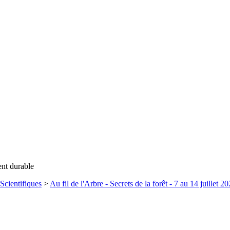
ent durable
Scientifiques
>
Au fil de l'Arbre - Secrets de la forêt - 7 au 14 juillet 2