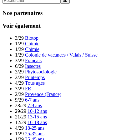
Nos partenaires
Voir également
3/29
Biotop
1/29
Chimie
1/29
Chimie
1/29
Colonie de vacances / Valais / Suisse
3/29
Français
6/29
Insectes
3/29
Phytosociologie
2/29
Printemps
4/29
Tous ages
3/29
FR
2/29
Provence (France)
9/29
6-7 ans
28/29
7-9 ans
29/29
10-12 ans
21/29
13-15 ans
12/29
16-18 ans
4/29
18-25 ans
1/29
25-35 ans
1/29
35-45 ans