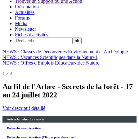
Trouver un Support ou une Action
Présentation
Actualités
Forums
Média
Newsletter
Fiches d'activités
NEWS : Classes de Découvertes Environnement et Archéologie
NEWS : Vacances Scientifiques dans la Nature !
NEWS : Offres d'Emplois Educateur-trice Nature
1
2
3
Au fil de l'Arbre - Secrets de la forêt - 17
au 24 juillet 2022
Voir descriptif détaillé
Activer la recherche avancée
Recherche avancée activée
Recherche avancée activée (Cliquer pour désactiver)