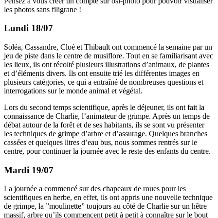
Pensez à vous créer un compte sur osi-photo pour pouvoir visualiser
les photos sans filigrane !
Lundi 18/07
Soléa, Cassandre, Cloé et Thibault ont commencé la semaine par un
jeu de piste dans le centre de musiflore. Tout en se familiarisant avec
les lieux, ils ont récolté plusieurs illustrations d’animaux, de plantes
et d’éléments divers. Ils ont ensuite trié les différentes images en
plusieurs catégories, ce qui a entraîné de nombreuses questions et
interrogations sur le monde animal et végétal.
Lors du second temps scientifique, après le déjeuner, ils ont fait la
connaissance de Charlie, l’animateur de grimpe. Après un temps de
débat autour de la forêt et de ses habitants, ils se sont vu présenter
les techniques de grimpe d’arbre et d’assurage. Quelques branches
cassées et quelques litres d’eau bus, nous sommes rentrés sur le
centre, pour continuer la journée avec le reste des enfants du centre.
Mardi 19/07
La journée a commencé sur des chapeaux de roues pour les
scientifiques en herbe, en effet, ils ont appris une nouvelle technique
de grimpe, la ”moulinette” toujours au côté de Charlie sur un hêtre
massif, arbre qu’ils commencent petit à petit à connaître sur le bout