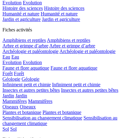
Evolution
Evolution
Histoire des sciences
Histoire des sciences
Humanité et nature
Humanité et nature
Jardin et agriculture
Jardin et agriculture
Fiches activités
Amphibiens et reptiles
Amphibiens et reptiles
Arbre et grimpe d’arbre
Arbre et grimpe d’arbre
Archéologie et paléontologie
Archéologie et paléontologie
Eau
Eau
Evolution
Evolution
Faune et flore aquatique
Faune et flore aquatique
Forêt
Forêt
Géologie
Géologie
Infiniment petit et chimie
Infiniment petit et chimie
Insectes et autres petites bêtes
Insectes et autres petites bêtes
Jardin
Jardin
Mammifères
Mammifères
Oiseaux
Oiseaux
Plantes et botanique
Plantes et botanique
Sensibilisation au changement climatique
Sensibilisation au
changement climatique
Sol
Sol