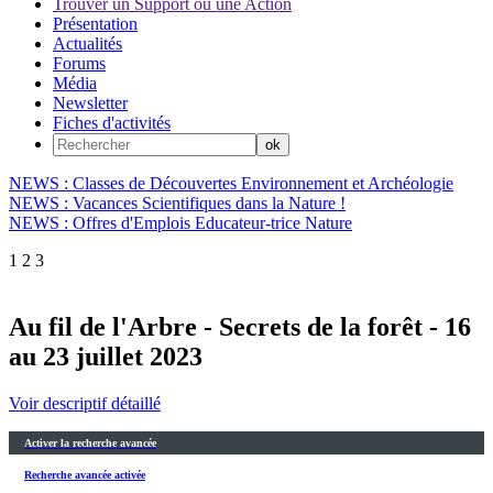
Trouver un Support ou une Action
Présentation
Actualités
Forums
Média
Newsletter
Fiches d'activités
NEWS : Classes de Découvertes Environnement et Archéologie
NEWS : Vacances Scientifiques dans la Nature !
NEWS : Offres d'Emplois Educateur-trice Nature
1
2
3
Au fil de l'Arbre - Secrets de la forêt - 16
au 23 juillet 2023
Voir descriptif détaillé
Activer la recherche avancée
Recherche avancée activée