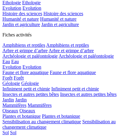
Ethologie
Ethologie
Evolution
Evolution
Histoire des sciences
Histoire des sciences
Humanité et nature
Humanité et nature
Jardin et agriculture
Jardin et agriculture
Fiches activités
Amphibiens et reptiles
Amphibiens et reptiles
Arbre et grimpe d’arbre
Arbre et grimpe d’arbre
Archéologie et paléontologie
Archéologie et paléontologie
Eau
Eau
Evolution
Evolution
Faune et flore aquatique
Faune et flore aquatique
Forêt
Forêt
Géologie
Géologie
Infiniment petit et chimie
Infiniment petit et chimie
Insectes et autres petites bêtes
Insectes et autres petites bêtes
Jardin
Jardin
Mammifères
Mammifères
Oiseaux
Oiseaux
Plantes et botanique
Plantes et botanique
Sensibilisation au changement climatique
Sensibilisation au
changement climatique
Sol
Sol