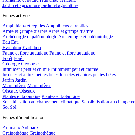
Jardin et agriculture
Jardin et agriculture
Fiches activités
Amphibiens et reptiles
Amphibiens et reptiles
Arbre et grimpe d’arbre
Arbre et grimpe d’arbre
Archéologie et paléontologie
Archéologie et paléontologie
Eau
Eau
Evolution
Evolution
Faune et flore aquatique
Faune et flore aquatique
Forêt
Forêt
Géologie
Géologie
Infiniment petit et chimie
Infiniment petit et chimie
Insectes et autres petites bêtes
Insectes et autres petites bêtes
Jardin
Jardin
Mammifères
Mammifères
Oiseaux
Oiseaux
Plantes et botanique
Plantes et botanique
Sensibilisation au changement climatique
Sensibilisation au changeme
Sol
Sol
Fiches d’identification
Animaux
Animaux
Grainothèque
Grainothèque