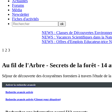
Actualités
Forums
Média
Newsletter
Fiches d'activités
NEWS : Classes de Découvertes Environnem
NEWS : Vacances Scientifiques dans la Natu
NEWS : Offres d'Emplois Educateur-trice N
1
2
3
Au fil de l'Arbre - Secrets de la forêt - 14 
Séjour de découverte des écosystèmes forestiers à travers l'étude de l
Activer la recherche avancée
Recherche avancée activée
Recherche avancée activée (Cliquer pour désactiver)