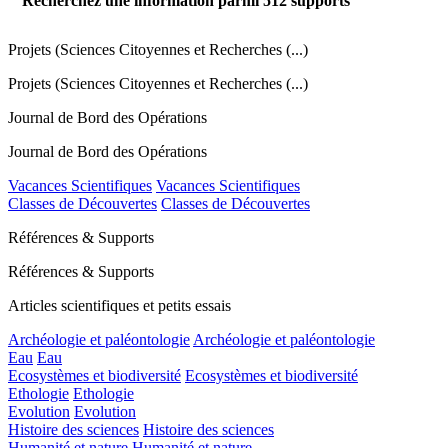
Recherchez une information parmi
512
supports
Projets (Sciences Citoyennes et Recherches (...)
Projets (Sciences Citoyennes et Recherches (...)
Journal de Bord des Opérations
Journal de Bord des Opérations
Vacances Scientifiques
Vacances Scientifiques
Classes de Découvertes
Classes de Découvertes
Références & Supports
Références & Supports
Articles scientifiques et petits essais
Archéologie et paléontologie
Archéologie et paléontologie
Eau
Eau
Ecosystèmes et biodiversité
Ecosystèmes et biodiversité
Ethologie
Ethologie
Evolution
Evolution
Histoire des sciences
Histoire des sciences
Humanité et nature
Humanité et nature