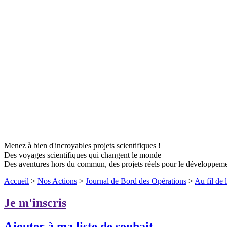
Menez à bien d'incroyables projets scientifiques !
Des voyages scientifiques qui changent le monde
Des aventures hors du commun, des projets réels pour le développem
Accueil
>
Nos Actions
>
Journal de Bord des Opérations
>
Au fil de 
Je m'inscris
Ajouter à ma liste de souhait