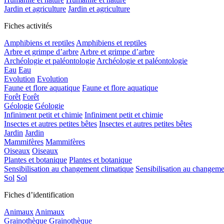
Jardin et agriculture
Jardin et agriculture
Fiches activités
Amphibiens et reptiles
Amphibiens et reptiles
Arbre et grimpe d’arbre
Arbre et grimpe d’arbre
Archéologie et paléontologie
Archéologie et paléontologie
Eau
Eau
Evolution
Evolution
Faune et flore aquatique
Faune et flore aquatique
Forêt
Forêt
Géologie
Géologie
Infiniment petit et chimie
Infiniment petit et chimie
Insectes et autres petites bêtes
Insectes et autres petites bêtes
Jardin
Jardin
Mammifères
Mammifères
Oiseaux
Oiseaux
Plantes et botanique
Plantes et botanique
Sensibilisation au changement climatique
Sensibilisation au changeme
Sol
Sol
Fiches d’identification
Animaux
Animaux
Grainothèque
Grainothèque