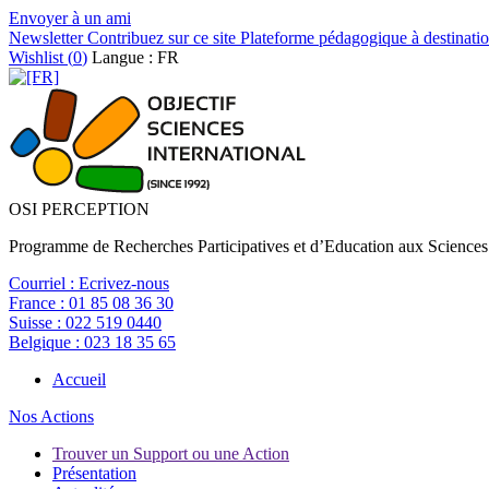
Envoyer à un ami
Newsletter
Contribuez sur ce site
Plateforme pédagogique à destinatio
Wishlist (
0
)
Langue : FR
OSI PERCEPTION
Programme de Recherches Participatives et d’Education aux Sciences
Courriel :
Ecrivez-nous
France :
01 85 08 36 30
Suisse :
022 519 0440
Belgique :
023 18 35 65
Accueil
Nos Actions
Trouver un Support ou une Action
Présentation