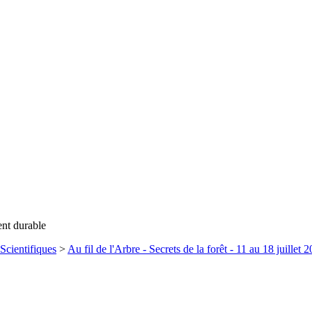
ent durable
Scientifiques
>
Au fil de l'Arbre - Secrets de la forêt - 11 au 18 juillet 