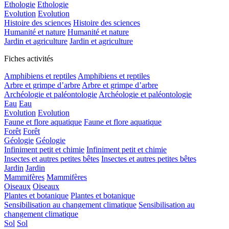
Ethologie
Ethologie
Evolution
Evolution
Histoire des sciences
Histoire des sciences
Humanité et nature
Humanité et nature
Jardin et agriculture
Jardin et agriculture
Fiches activités
Amphibiens et reptiles
Amphibiens et reptiles
Arbre et grimpe d’arbre
Arbre et grimpe d’arbre
Archéologie et paléontologie
Archéologie et paléontologie
Eau
Eau
Evolution
Evolution
Faune et flore aquatique
Faune et flore aquatique
Forêt
Forêt
Géologie
Géologie
Infiniment petit et chimie
Infiniment petit et chimie
Insectes et autres petites bêtes
Insectes et autres petites bêtes
Jardin
Jardin
Mammifères
Mammifères
Oiseaux
Oiseaux
Plantes et botanique
Plantes et botanique
Sensibilisation au changement climatique
Sensibilisation au
changement climatique
Sol
Sol