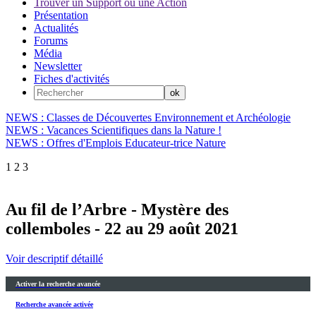
Trouver un Support ou une Action
Présentation
Actualités
Forums
Média
Newsletter
Fiches d'activités
NEWS : Classes de Découvertes Environnement et Archéologie
NEWS : Vacances Scientifiques dans la Nature !
NEWS : Offres d'Emplois Educateur-trice Nature
1
2
3
Au fil de l’Arbre - Mystère des
collemboles - 22 au 29 août 2021
Voir descriptif détaillé
Activer la recherche avancée
Recherche avancée activée