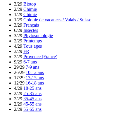
3/29
Biotop
2/29
Chimie
1/29
Chimie
1/29
Colonie de vacances / Valais / Suisse
3/29
Français
6/29
Insectes
3/29
Phytosociologie
2/29
Printemps
4/29
Tous ages
3/29
FR
2/29
Provence (France)
9/29
6-7 ans
29/29
7-9 ans
26/29
10-12 ans
17/29
13-15 ans
12/29
16-18 ans
4/29
18-25 ans
2/29
25-35 ans
2/29
35-45 ans
2/29
45-55 ans
2/29
55-65 ans