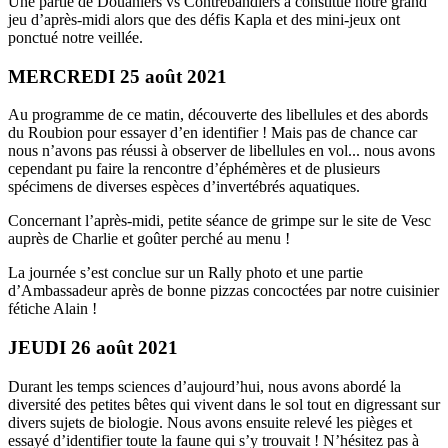
Une partie de Douaniers vs Contrebandiers a constitué notre grand
jeu d’après-midi alors que des défis Kapla et des mini-jeux ont
ponctué notre veillée.
MERCREDI 25 août 2021
Au programme de ce matin, découverte des libellules et des abords
du Roubion pour essayer d’en identifier ! Mais pas de chance car
nous n’avons pas réussi à observer de libellules en vol... nous avons
cependant pu faire la rencontre d’éphémères et de plusieurs
spécimens de diverses espèces d’invertébrés aquatiques.
Concernant l’après-midi, petite séance de grimpe sur le site de Vesc
auprès de Charlie et goûter perché au menu !
La journée s’est conclue sur un Rally photo et une partie
d’Ambassadeur après de bonne pizzas concoctées par notre cuisinier
fétiche Alain !
JEUDI 26 août 2021
Durant les temps sciences d’aujourd’hui, nous avons abordé la
diversité des petites bêtes qui vivent dans le sol tout en digressant sur
divers sujets de biologie. Nous avons ensuite relevé les pièges et
essayé d’identifier toute la faune qui s’y trouvait ! N’hésitez pas à