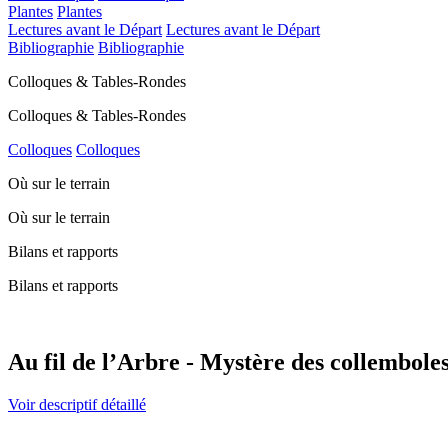
Plantes
Plantes
Lectures avant le Départ
Lectures avant le Départ
Bibliographie
Bibliographie
Colloques & Tables-Rondes
Colloques & Tables-Rondes
Colloques
Colloques
Où sur le terrain
Où sur le terrain
Bilans et rapports
Bilans et rapports
Au fil de l’Arbre - Mystère des collemboles
Voir descriptif détaillé