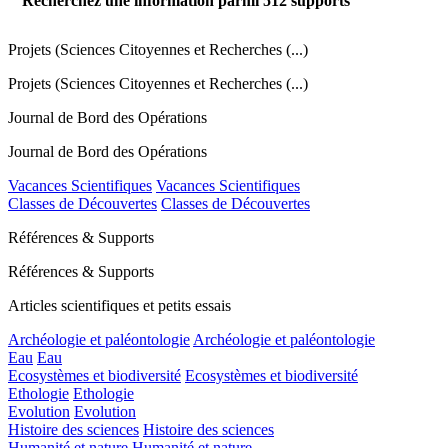
Recherchez une information parmi
512
supports
Projets (Sciences Citoyennes et Recherches (...)
Projets (Sciences Citoyennes et Recherches (...)
Journal de Bord des Opérations
Journal de Bord des Opérations
Vacances Scientifiques
Vacances Scientifiques
Classes de Découvertes
Classes de Découvertes
Références & Supports
Références & Supports
Articles scientifiques et petits essais
Archéologie et paléontologie
Archéologie et paléontologie
Eau
Eau
Ecosystèmes et biodiversité
Ecosystèmes et biodiversité
Ethologie
Ethologie
Evolution
Evolution
Histoire des sciences
Histoire des sciences
Humanité et nature
Humanité et nature