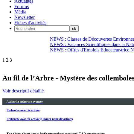
Actualités
Forums
Média
Newsletter
Fiches d'activités
NEWS : Classes de Découvertes Environnem
NEWS : Vacances Scientifiques dans la Natu
NEWS : Offres d'Emplois Educateur-trice N
1
2
3
Au fil de l’Arbre - Mystère des collemboles
Voir descriptif détaillé
Activer la recherche avancée
Recherche avancée activée
Recherche avancée activée (Cliquer pour désactiver)