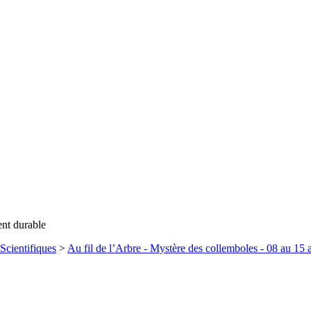
ent durable
Scientifiques
>
Au fil de l’Arbre - Mystère des collemboles - 08 au 15