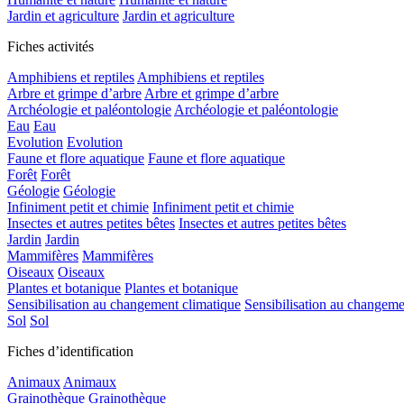
Jardin et agriculture
Jardin et agriculture
Fiches activités
Amphibiens et reptiles
Amphibiens et reptiles
Arbre et grimpe d’arbre
Arbre et grimpe d’arbre
Archéologie et paléontologie
Archéologie et paléontologie
Eau
Eau
Evolution
Evolution
Faune et flore aquatique
Faune et flore aquatique
Forêt
Forêt
Géologie
Géologie
Infiniment petit et chimie
Infiniment petit et chimie
Insectes et autres petites bêtes
Insectes et autres petites bêtes
Jardin
Jardin
Mammifères
Mammifères
Oiseaux
Oiseaux
Plantes et botanique
Plantes et botanique
Sensibilisation au changement climatique
Sensibilisation au changeme
Sol
Sol
Fiches d’identification
Animaux
Animaux
Grainothèque
Grainothèque