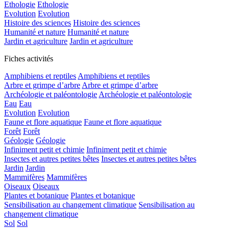
Ethologie
Ethologie
Evolution
Evolution
Histoire des sciences
Histoire des sciences
Humanité et nature
Humanité et nature
Jardin et agriculture
Jardin et agriculture
Fiches activités
Amphibiens et reptiles
Amphibiens et reptiles
Arbre et grimpe d’arbre
Arbre et grimpe d’arbre
Archéologie et paléontologie
Archéologie et paléontologie
Eau
Eau
Evolution
Evolution
Faune et flore aquatique
Faune et flore aquatique
Forêt
Forêt
Géologie
Géologie
Infiniment petit et chimie
Infiniment petit et chimie
Insectes et autres petites bêtes
Insectes et autres petites bêtes
Jardin
Jardin
Mammifères
Mammifères
Oiseaux
Oiseaux
Plantes et botanique
Plantes et botanique
Sensibilisation au changement climatique
Sensibilisation au
changement climatique
Sol
Sol