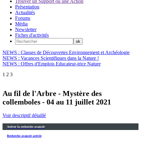
Trouver un Support ou une Action
Présentation
Actualités
Forums
Média
Newsletter
Fiches d'activités
NEWS : Classes de Découvertes Environnement et Archéologie
NEWS : Vacances Scientifiques dans la Nature !
NEWS : Offres d'Emplois Educateur-trice Nature
1
2
3
Au fil de l'Arbre - Mystère des
collemboles - 04 au 11 juillet 2021
Voir descriptif détaillé
Activer la recherche avancée
Recherche avancée activée