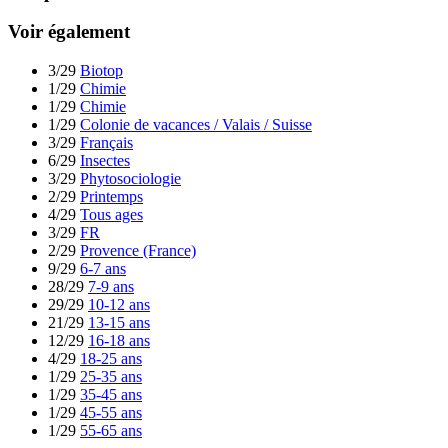
Voir également
3/29
Biotop
1/29
Chimie
1/29
Chimie
1/29
Colonie de vacances / Valais / Suisse
3/29
Français
6/29
Insectes
3/29
Phytosociologie
2/29
Printemps
4/29
Tous ages
3/29
FR
2/29
Provence (France)
9/29
6-7 ans
28/29
7-9 ans
29/29
10-12 ans
21/29
13-15 ans
12/29
16-18 ans
4/29
18-25 ans
1/29
25-35 ans
1/29
35-45 ans
1/29
45-55 ans
1/29
55-65 ans