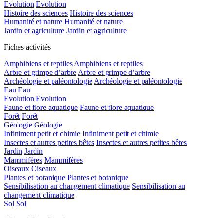
Evolution
Evolution
Histoire des sciences
Histoire des sciences
Humanité et nature
Humanité et nature
Jardin et agriculture
Jardin et agriculture
Fiches activités
Amphibiens et reptiles
Amphibiens et reptiles
Arbre et grimpe d’arbre
Arbre et grimpe d’arbre
Archéologie et paléontologie
Archéologie et paléontologie
Eau
Eau
Evolution
Evolution
Faune et flore aquatique
Faune et flore aquatique
Forêt
Forêt
Géologie
Géologie
Infiniment petit et chimie
Infiniment petit et chimie
Insectes et autres petites bêtes
Insectes et autres petites bêtes
Jardin
Jardin
Mammifères
Mammifères
Oiseaux
Oiseaux
Plantes et botanique
Plantes et botanique
Sensibilisation au changement climatique
Sensibilisation au
changement climatique
Sol
Sol