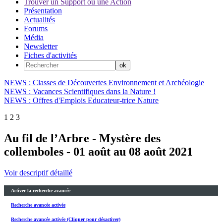
Trouver un Support ou une Action
Présentation
Actualités
Forums
Média
Newsletter
Fiches d'activités
NEWS : Classes de Découvertes Environnement et Archéologie
NEWS : Vacances Scientifiques dans la Nature !
NEWS : Offres d'Emplois Educateur-trice Nature
1
2
3
Au fil de l’Arbre - Mystère des
collemboles - 01 août au 08 août 2021
Voir descriptif détaillé
Activer la recherche avancée
Recherche avancée activée
Recherche avancée activée (Cliquer pour désactiver)