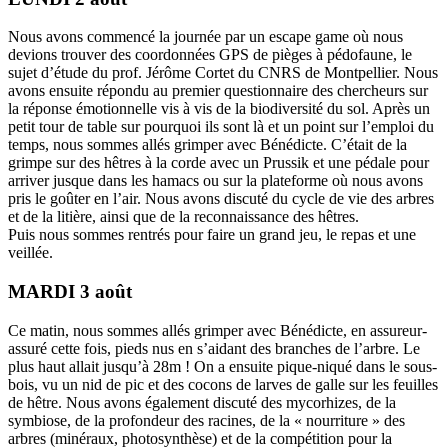
Nous avons commencé la journée par un escape game où nous
devions trouver des coordonnées GPS de pièges à pédofaune, le
sujet d’étude du prof. Jérôme Cortet du CNRS de Montpellier. Nous
avons ensuite répondu au premier questionnaire des chercheurs sur
la réponse émotionnelle vis à vis de la biodiversité du sol. Après un
petit tour de table sur pourquoi ils sont là et un point sur l’emploi du
temps, nous sommes allés grimper avec Bénédicte. C’était de la
grimpe sur des hêtres à la corde avec un Prussik et une pédale pour
arriver jusque dans les hamacs ou sur la plateforme où nous avons
pris le goûter en l’air. Nous avons discuté du cycle de vie des arbres
et de la litière, ainsi que de la reconnaissance des hêtres.
Puis nous sommes rentrés pour faire un grand jeu, le repas et une
veillée.
MARDI 3 août
Ce matin, nous sommes allés grimper avec Bénédicte, en assureur-
assuré cette fois, pieds nus en s’aidant des branches de l’arbre. Le
plus haut allait jusqu’à 28m ! On a ensuite pique-niqué dans le sous-
bois, vu un nid de pic et des cocons de larves de galle sur les feuilles
de hêtre. Nous avons également discuté des mycorhizes, de la
symbiose, de la profondeur des racines, de la « nourriture » des
arbres (minéraux, photosynthèse) et de la compétition pour la