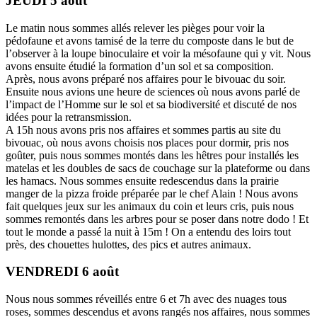
JEUDI 5 août
Le matin nous sommes allés relever les pièges pour voir la
pédofaune et avons tamisé de la terre du composte dans le but de
l’observer à la loupe binoculaire et voir la mésofaune qui y vit. Nous
avons ensuite étudié la formation d’un sol et sa composition.
Après, nous avons préparé nos affaires pour le bivouac du soir.
Ensuite nous avions une heure de sciences où nous avons parlé de
l’impact de l’Homme sur le sol et sa biodiversité et discuté de nos
idées pour la retransmission.
A 15h nous avons pris nos affaires et sommes partis au site du
bivouac, où nous avons choisis nos places pour dormir, pris nos
goûter, puis nous sommes montés dans les hêtres pour installés les
matelas et les doubles de sacs de couchage sur la plateforme ou dans
les hamacs. Nous sommes ensuite redescendus dans la prairie
manger de la pizza froide préparée par le chef Alain ! Nous avons
fait quelques jeux sur les animaux du coin et leurs cris, puis nous
sommes remontés dans les arbres pour se poser dans notre dodo ! Et
tout le monde a passé la nuit à 15m ! On a entendu des loirs tout
près, des chouettes hulottes, des pics et autres animaux.
VENDREDI 6 août
Nous nous sommes réveillés entre 6 et 7h avec des nuages tous
roses, sommes descendus et avons rangés nos affaires, nous sommes