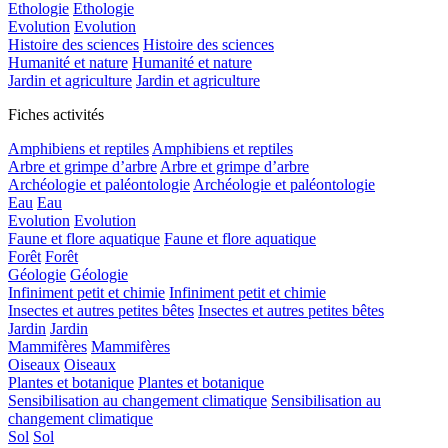
Ethologie
Ethologie
Evolution
Evolution
Histoire des sciences
Histoire des sciences
Humanité et nature
Humanité et nature
Jardin et agriculture
Jardin et agriculture
Fiches activités
Amphibiens et reptiles
Amphibiens et reptiles
Arbre et grimpe d’arbre
Arbre et grimpe d’arbre
Archéologie et paléontologie
Archéologie et paléontologie
Eau
Eau
Evolution
Evolution
Faune et flore aquatique
Faune et flore aquatique
Forêt
Forêt
Géologie
Géologie
Infiniment petit et chimie
Infiniment petit et chimie
Insectes et autres petites bêtes
Insectes et autres petites bêtes
Jardin
Jardin
Mammifères
Mammifères
Oiseaux
Oiseaux
Plantes et botanique
Plantes et botanique
Sensibilisation au changement climatique
Sensibilisation au
changement climatique
Sol
Sol