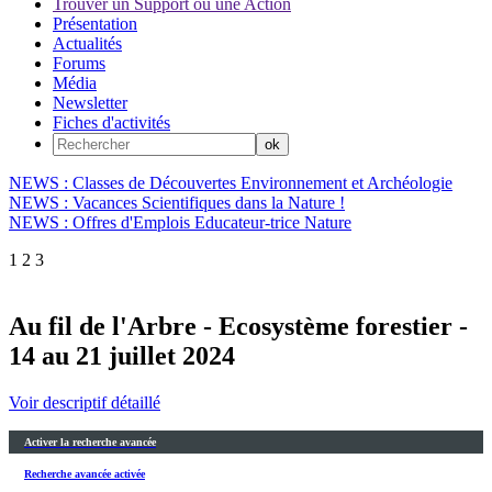
Trouver un Support ou une Action
Présentation
Actualités
Forums
Média
Newsletter
Fiches d'activités
NEWS : Classes de Découvertes Environnement et Archéologie
NEWS : Vacances Scientifiques dans la Nature !
NEWS : Offres d'Emplois Educateur-trice Nature
1
2
3
Au fil de l'Arbre - Ecosystème forestier -
14 au 21 juillet 2024
Voir descriptif détaillé
Activer la recherche avancée
Recherche avancée activée