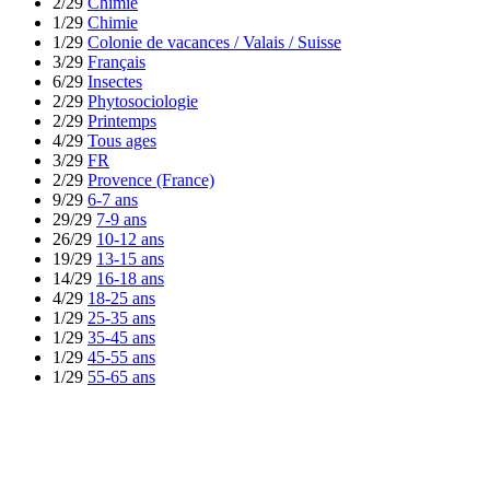
2/29
Chimie
1/29
Chimie
1/29
Colonie de vacances / Valais / Suisse
3/29
Français
6/29
Insectes
2/29
Phytosociologie
2/29
Printemps
4/29
Tous ages
3/29
FR
2/29
Provence (France)
9/29
6-7 ans
29/29
7-9 ans
26/29
10-12 ans
19/29
13-15 ans
14/29
16-18 ans
4/29
18-25 ans
1/29
25-35 ans
1/29
35-45 ans
1/29
45-55 ans
1/29
55-65 ans