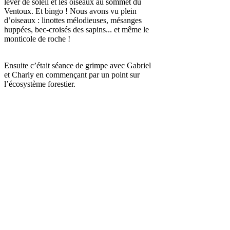
lever de soleil et les oiseaux au sommet du
Ventoux. Et bingo ! Nous avons vu plein
d’oiseaux : linottes mélodieuses, mésanges
huppées, bec-croisés des sapins... et même le
monticole de roche !
Ensuite c’était séance de grimpe avec Gabriel
et Charly en commençant par un point sur
l’écosystème forestier.