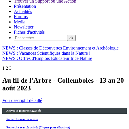
Trouver un Support ou une Action
Présentation
Actualités
Forums
Média
Newsletter
Fiches d'activités
NEWS : Classes de Découvertes Environnement et Archéologie
NEWS : Vacances Scientifiques dans la Nature !
NEWS : Offres d'Emplois Educateur-trice Nature
1
2
3
Au fil de l'Arbre - Collemboles - 13 au 20
août 2023
Voir descriptif détaillé
Activer la recherche avancée
Recherche avancée activée
Recherche avancée activée (Cliquer pour désactiver)