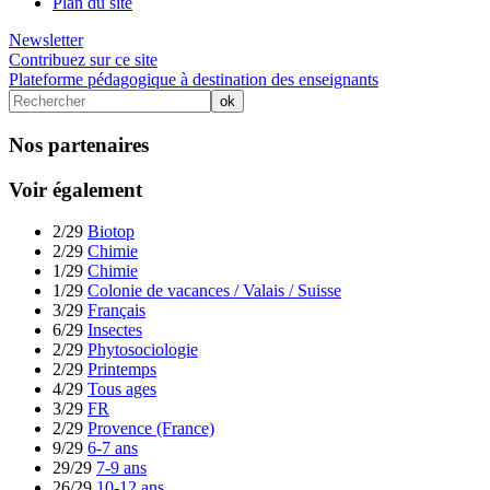
Plan du site
Newsletter
Contribuez sur ce site
Plateforme pédagogique à destination des enseignants
Nos partenaires
Voir également
2/29
Biotop
2/29
Chimie
1/29
Chimie
1/29
Colonie de vacances / Valais / Suisse
3/29
Français
6/29
Insectes
2/29
Phytosociologie
2/29
Printemps
4/29
Tous ages
3/29
FR
2/29
Provence (France)
9/29
6-7 ans
29/29
7-9 ans
26/29
10-12 ans