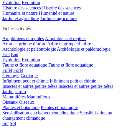
Evolution
Evolution
Histoire des sciences
Histoire des sciences
Humanité et nature
Humanité et nature
Jardin et agriculture
Jardin et agriculture
Fiches activités
Amphibiens et reptiles
Amphibiens et reptiles
Arbre et grimpe d’arbre
Arbre et grimpe d’arbre
Archéologie et paléontologie
Archéologie et paléontologie
Eau
Eau
Evolution
Evolution
Faune et flore aquatique
Faune et flore aquatique
Forêt
Forêt
Géologie
Géologie
Infiniment petit et chimie
Infiniment petit et chimie
Insectes et autres petites bêtes
Insectes et autres petites bêtes
Jardin
Jardin
Mammifères
Mammifères
Oiseaux
Oiseaux
Plantes et botanique
Plantes et botanique
Sensibilisation au changement climatique
Sensibilisation au
changement climatique
Sol
Sol