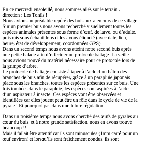
En ce mercredi ensoleillé, nous sommes allés sur le terrain ,
direction : Les Tonils !
Nous avions au préalable repéré des buis aux alentours de ce village.
Sur un premier buis nous avons recherché visuellement toutes les
espèces animales présentes sous forme d’œuf, de larve, ou d’adulte,
puis mis sous échantillons et les avons étiqueté (avec date, lieu,
heure, état de développement, coordonnées GPS).
Dans un second temps nous avons atteint notre second buis après
une petite balade afin d’effectuer un protocole battage. La veille
nous avions trouvé du matériel nécessaire pour ce protocole lors de
la grimpe d’arbre.
Le protocole de battage consiste à taper à l’aide d’un bâton des
branches de buis afin de récupérer, grâce à un parapluie japonais
placé sous les branches, toutes les espèces présentes sur ce buis. Une
fois tombées dans le parapluie, les espèces sont aspirées à l’aide
d’un aspirateur à insecte. Ces espèces vont être observées et
identifiées car elles jouent peut être un rôle dans le cycle de vie de la
pyrale ! Et pourquoi pas dans une future régulation...
Dans un troisième temps nous avons cherché des œufs de pyrales au
cœur du buis, et à notre grande satisfaction, nous en avons trouvé
beaucoup !!
Mais il fallait être attentif car ils sont minuscules (1mm carré pour un
œuf environ) et lorsqu’ils sont fraîchement pondus, ils sont