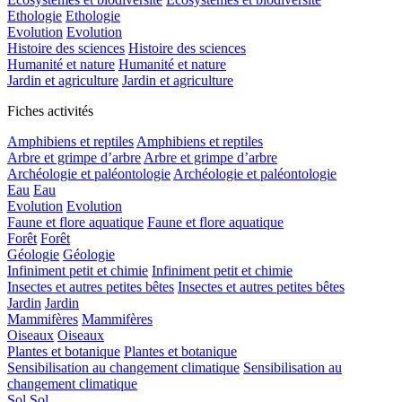
Ethologie
Ethologie
Evolution
Evolution
Histoire des sciences
Histoire des sciences
Humanité et nature
Humanité et nature
Jardin et agriculture
Jardin et agriculture
Fiches activités
Amphibiens et reptiles
Amphibiens et reptiles
Arbre et grimpe d’arbre
Arbre et grimpe d’arbre
Archéologie et paléontologie
Archéologie et paléontologie
Eau
Eau
Evolution
Evolution
Faune et flore aquatique
Faune et flore aquatique
Forêt
Forêt
Géologie
Géologie
Infiniment petit et chimie
Infiniment petit et chimie
Insectes et autres petites bêtes
Insectes et autres petites bêtes
Jardin
Jardin
Mammifères
Mammifères
Oiseaux
Oiseaux
Plantes et botanique
Plantes et botanique
Sensibilisation au changement climatique
Sensibilisation au
changement climatique
Sol
Sol