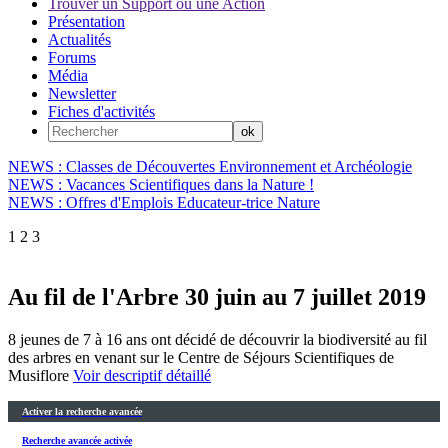
Trouver un Support ou une Action
Présentation
Actualités
Forums
Média
Newsletter
Fiches d'activités
NEWS : Classes de Découvertes Environnement et Archéologie
NEWS : Vacances Scientifiques dans la Nature !
NEWS : Offres d'Emplois Educateur-trice Nature
1
2
3
Au fil de l'Arbre 30 juin au 7 juillet 2019
8 jeunes de 7 à 16 ans ont décidé de découvrir la biodiversité au fil
des arbres en venant sur le Centre de Séjours Scientifiques de
Musiflore
Voir descriptif détaillé
Activer la recherche avancée
Recherche avancée activée