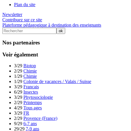
Plan du site
Newsletter
Contribuez sur ce site
Plateforme pédagogique à destination des enseignants
Nos partenaires
Voir également
3/29
Biotop
2/29
Chimie
1/29
Chimie
1/29
Colonie de vacances / Valais / Suisse
3/29
Français
6/29
Insectes
3/29
Phytosociologie
2/29
Printemps
4/29
Tous ages
3/29
FR
2/29
Provence (France)
9/29
6-7 ans
29/29
7-9 ans