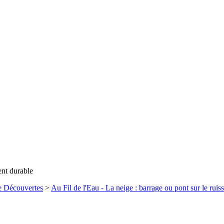
ent durable
e Découvertes
>
Au Fil de l'Eau - La neige : barrage ou pont sur le ruis