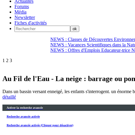
Actualités
Forums
Média
Newsletter
Fiches d'activités
NEWS : Classes de Découvertes Environnem
NEWS : Vacances Scientifiques dans la Natu
NEWS : Offres d'Emplois Educateur-trice N
1
2
3
Au Fil de l'Eau - La neige : barrage ou pon
Dans un bassin versant enneigé, les enfants s'interrogent. un énorme b
détaillé
Activer la recherche avancée
Recherche avancée activée
Recherche avancée activée (Cliquer pour désactiver)