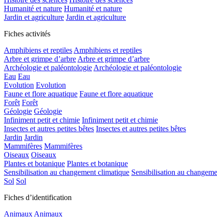
Humanité et nature
Humanité et nature
Jardin et agriculture
Jardin et agriculture
Fiches activités
Amphibiens et reptiles
Amphibiens et reptiles
Arbre et grimpe d’arbre
Arbre et grimpe d’arbre
Archéologie et paléontologie
Archéologie et paléontologie
Eau
Eau
Evolution
Evolution
Faune et flore aquatique
Faune et flore aquatique
Forêt
Forêt
Géologie
Géologie
Infiniment petit et chimie
Infiniment petit et chimie
Insectes et autres petites bêtes
Insectes et autres petites bêtes
Jardin
Jardin
Mammifères
Mammifères
Oiseaux
Oiseaux
Plantes et botanique
Plantes et botanique
Sensibilisation au changement climatique
Sensibilisation au changeme
Sol
Sol
Fiches d’identification
Animaux
Animaux