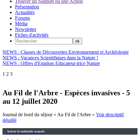
Trouver un Support ou une Action
Présentation
Actualités
Forums
Média
Newsletter
Fiches d'activités
NEWS : Classes de Découvertes Environnement et Archéologie
NEWS : Vacances Scientifiques dans la Nature !
NEWS : Offres d'Emplois Educateur-trice Nature
1
2
3
Au Fil de l'Arbre - Espèces invasives - 5
au 12 juillet 2020
Journal de bord du séjour « Au Fil de l'Arbre »
Voir descriptif
détaillé
Activer la recherche avancée