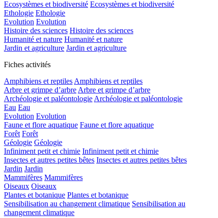
Ecosystèmes et biodiversité
Ecosystèmes et biodiversité
Ethologie
Ethologie
Evolution
Evolution
Histoire des sciences
Histoire des sciences
Humanité et nature
Humanité et nature
Jardin et agriculture
Jardin et agriculture
Fiches activités
Amphibiens et reptiles
Amphibiens et reptiles
Arbre et grimpe d’arbre
Arbre et grimpe d’arbre
Archéologie et paléontologie
Archéologie et paléontologie
Eau
Eau
Evolution
Evolution
Faune et flore aquatique
Faune et flore aquatique
Forêt
Forêt
Géologie
Géologie
Infiniment petit et chimie
Infiniment petit et chimie
Insectes et autres petites bêtes
Insectes et autres petites bêtes
Jardin
Jardin
Mammifères
Mammifères
Oiseaux
Oiseaux
Plantes et botanique
Plantes et botanique
Sensibilisation au changement climatique
Sensibilisation au
changement climatique