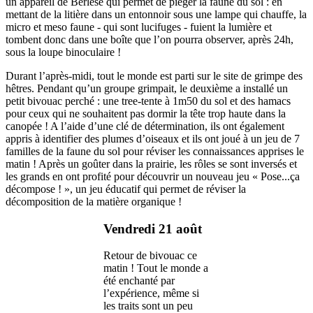
un appareil de Berlèse qui permet de piéger la faune du sol : en
mettant de la litière dans un entonnoir sous une lampe qui chauffe, la
micro et meso faune - qui sont lucifuges - fuient la lumière et
tombent donc dans une boîte que l’on pourra observer, après 24h,
sous la loupe binoculaire !
Durant l’après-midi, tout le monde est parti sur le site de grimpe des
hêtres. Pendant qu’un groupe grimpait, le deuxième a installé un
petit bivouac perché : une tree-tente à 1m50 du sol et des hamacs
pour ceux qui ne souhaitent pas dormir la tête trop haute dans la
canopée ! A l’aide d’une clé de détermination, ils ont également
appris à identifier des plumes d’oiseaux et ils ont joué à un jeu de 7
familles de la faune du sol pour réviser les connaissances apprises le
matin ! Après un goûter dans la prairie, les rôles se sont inversés et
les grands en ont profité pour découvrir un nouveau jeu « Pose...ça
décompose ! », un jeu éducatif qui permet de réviser la
décomposition de la matière organique !
Vendredi 21 août
Retour de bivouac ce
matin ! Tout le monde a
été enchanté par
l’expérience, même si
les traits sont un peu