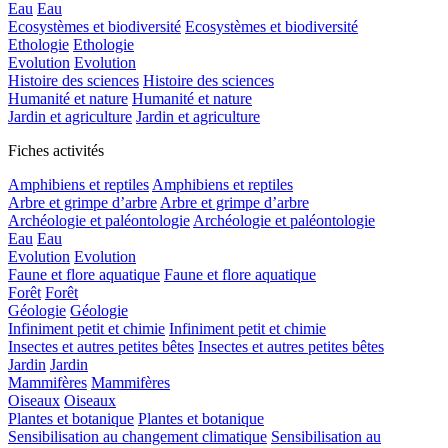
Eau
Eau
Ecosystèmes et biodiversité
Ecosystèmes et biodiversité
Ethologie
Ethologie
Evolution
Evolution
Histoire des sciences
Histoire des sciences
Humanité et nature
Humanité et nature
Jardin et agriculture
Jardin et agriculture
Fiches activités
Amphibiens et reptiles
Amphibiens et reptiles
Arbre et grimpe d’arbre
Arbre et grimpe d’arbre
Archéologie et paléontologie
Archéologie et paléontologie
Eau
Eau
Evolution
Evolution
Faune et flore aquatique
Faune et flore aquatique
Forêt
Forêt
Géologie
Géologie
Infiniment petit et chimie
Infiniment petit et chimie
Insectes et autres petites bêtes
Insectes et autres petites bêtes
Jardin
Jardin
Mammifères
Mammifères
Oiseaux
Oiseaux
Plantes et botanique
Plantes et botanique
Sensibilisation au changement climatique
Sensibilisation au