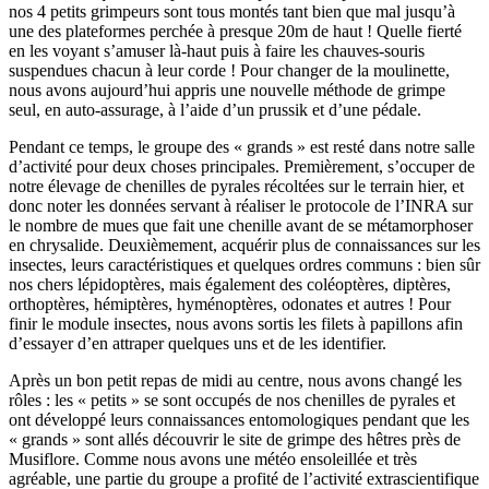
nos 4 petits grimpeurs sont tous montés tant bien que mal jusqu’à
une des plateformes perchée à presque 20m de haut ! Quelle fierté
en les voyant s’amuser là-haut puis à faire les chauves-souris
suspendues chacun à leur corde ! Pour changer de la moulinette,
nous avons aujourd’hui appris une nouvelle méthode de grimpe
seul, en auto-assurage, à l’aide d’un prussik et d’une pédale.
Pendant ce temps, le groupe des « grands » est resté dans notre salle
d’activité pour deux choses principales. Premièrement, s’occuper de
notre élevage de chenilles de pyrales récoltées sur le terrain hier, et
donc noter les données servant à réaliser le protocole de l’INRA sur
le nombre de mues que fait une chenille avant de se métamorphoser
en chrysalide. Deuxièmement, acquérir plus de connaissances sur les
insectes, leurs caractéristiques et quelques ordres communs : bien sûr
nos chers lépidoptères, mais également des coléoptères, diptères,
orthoptères, hémiptères, hyménoptères, odonates et autres ! Pour
finir le module insectes, nous avons sortis les filets à papillons afin
d’essayer d’en attraper quelques uns et de les identifier.
Après un bon petit repas de midi au centre, nous avons changé les
rôles : les « petits » se sont occupés de nos chenilles de pyrales et
ont développé leurs connaissances entomologiques pendant que les
« grands » sont allés découvrir le site de grimpe des hêtres près de
Musiflore. Comme nous avons une météo ensoleillée et très
agréable, une partie du groupe a profité de l’activité extrascientifique