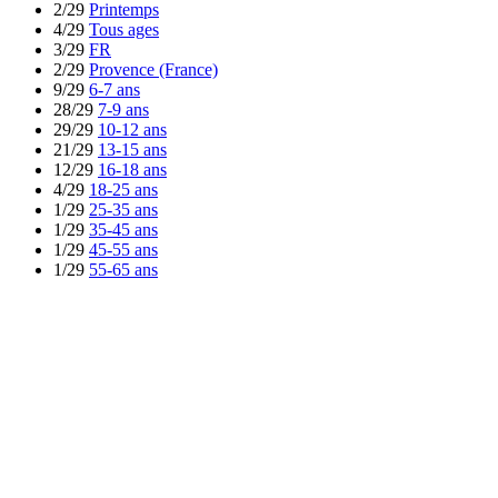
2/29
Printemps
4/29
Tous ages
3/29
FR
2/29
Provence (France)
9/29
6-7 ans
28/29
7-9 ans
29/29
10-12 ans
21/29
13-15 ans
12/29
16-18 ans
4/29
18-25 ans
1/29
25-35 ans
1/29
35-45 ans
1/29
45-55 ans
1/29
55-65 ans