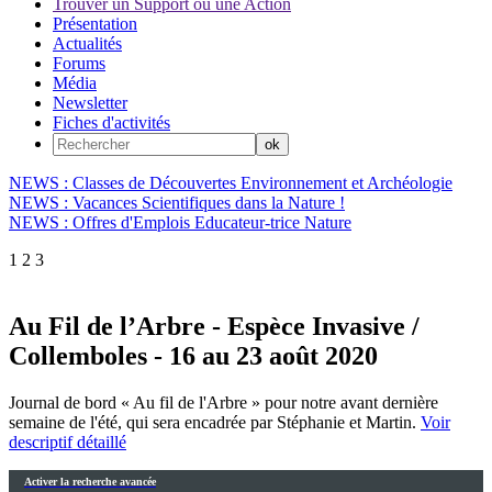
Trouver un Support ou une Action
Présentation
Actualités
Forums
Média
Newsletter
Fiches d'activités
NEWS : Classes de Découvertes Environnement et Archéologie
NEWS : Vacances Scientifiques dans la Nature !
NEWS : Offres d'Emplois Educateur-trice Nature
1
2
3
Au Fil de l’Arbre - Espèce Invasive /
Collemboles - 16 au 23 août 2020
Journal de bord « Au fil de l'Arbre » pour notre avant dernière
semaine de l'été, qui sera encadrée par Stéphanie et Martin.
Voir
descriptif détaillé
Activer la recherche avancée