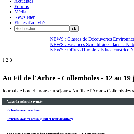
Actualités
Forums
Média
Newsletter
Fiches d'activités
NEWS : Classes de Découvertes Environnem
NEWS : Vacances Scientifiques dans la Natu
NEWS : Offres d'Emplois Educateur-trice N
1
2
3
Au Fil de l'Arbre - Collemboles - 12 au 19 j
Journal de bord du nouveau séjour « Au fil de l'Arbre - Collemboles 
Activer la recherche avancée
Recherche avancée activée
Recherche avancée activée (Cliquer pour désactiver)