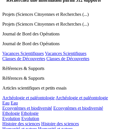
Recherchez une information parmi
512
supports
Projets (Sciences Citoyennes et Recherches (...)
Projets (Sciences Citoyennes et Recherches (...)
Journal de Bord des Opérations
Journal de Bord des Opérations
Vacances Scientifiques
Vacances Scientifiques
Classes de Découvertes
Classes de Découvertes
Références & Supports
Références & Supports
Articles scientifiques et petits essais
Archéologie et paléontologie
Archéologie et paléontologie
Eau
Eau
Ecosystèmes et biodiversité
Ecosystèmes et biodiversité
Ethologie
Ethologie
Evolution
Evolution
Histoire des sciences
Histoire des sciences
Humanité et nature
Humanité et nature