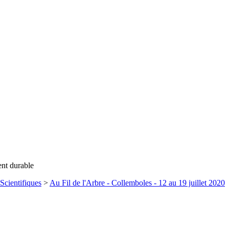
ent durable
Scientifiques
>
Au Fil de l'Arbre - Collemboles - 12 au 19 juillet 2020