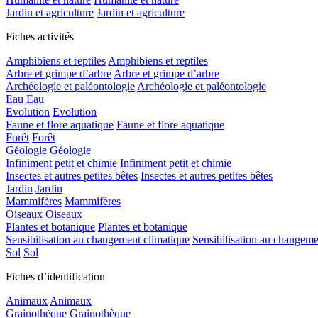
Jardin et agriculture
Jardin et agriculture
Fiches activités
Amphibiens et reptiles
Amphibiens et reptiles
Arbre et grimpe d’arbre
Arbre et grimpe d’arbre
Archéologie et paléontologie
Archéologie et paléontologie
Eau
Eau
Evolution
Evolution
Faune et flore aquatique
Faune et flore aquatique
Forêt
Forêt
Géologie
Géologie
Infiniment petit et chimie
Infiniment petit et chimie
Insectes et autres petites bêtes
Insectes et autres petites bêtes
Jardin
Jardin
Mammifères
Mammifères
Oiseaux
Oiseaux
Plantes et botanique
Plantes et botanique
Sensibilisation au changement climatique
Sensibilisation au changeme
Sol
Sol
Fiches d’identification
Animaux
Animaux
Grainothèque
Grainothèque