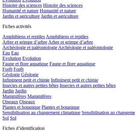
Histoire des sciences
Histoire des sciences
Humanité et nature
Humanité et nature
Jardin et agriculture
Jardin et agriculture
Fiches activités
Amphibiens et reptiles
Amphibiens et reptiles
Arbre et grimpe d’arbre
Arbre et grimpe d’arbre
Archéologie et paléontologie
Archéologie et paléontologie
Eau
Eau
Evolution
Evolution
Faune et flore aquatique
Faune et flore aquatique
Forêt
Forêt
Géologie
Géologie
Infiniment petit et chimie
Infiniment petit et chimie
Insectes et autres petites bêtes
Insectes et autres petites bêtes
Jardin
Jardin
Mammifères
Mammifères
Oiseaux
Oiseaux
Plantes et botanique
Plantes et botanique
Sensibilisation au changement climatique
Sensibilisation au changeme
Sol
Sol
Fiches d’identification