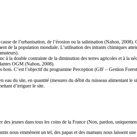
cause de l’urbanisation, de l’érosion ou la salinisation (Nahon, 2008). 
ent de la population mondiale. L’utilisation des intrants chimiques attei
mmateurs).
 à la double contrainte de la diminution des terres agricoles et à la néc
e plantes OGM (Nahon, 2008).
s-bois. C’est l’objectif du programme Perception (GIF – Gestion Forestiè
en eau du site, en quantité (mesures du débit du ruisseau alimentant le s
tant d’irriguer le site.
r des jeunes dans tous les coins de la France (Non, pardon, uniquement
mamis nous emmènent un tel, des papas et des mamans nous laissent une te