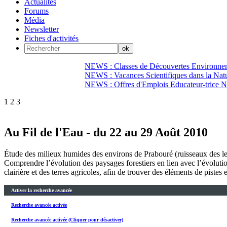
Actualités
Forums
Média
Newsletter
Fiches d'activités
NEWS : Classes de Découvertes Environnem
NEWS : Vacances Scientifiques dans la Natu
NEWS : Offres d'Emplois Educateur-trice N
1
2
3
Au Fil de l'Eau - du 22 au 29 Août 2010
Étude des milieux humides des environs de Prabouré (ruisseaux des lev
Comprendre l’évolution des paysages forestiers en lien avec l’évolutio
clairière et des terres agricoles, afin de trouver des éléments de piste
Activer la recherche avancée
Recherche avancée activée
Recherche avancée activée (Cliquer pour désactiver)