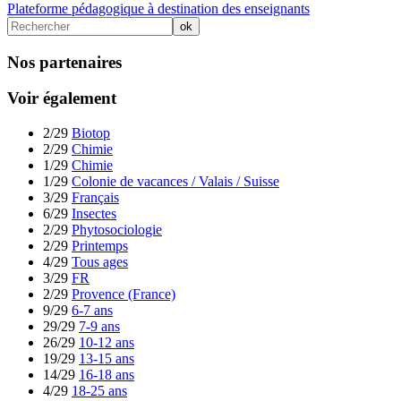
Plateforme pédagogique à destination des enseignants
Nos partenaires
Voir également
2/29
Biotop
2/29
Chimie
1/29
Chimie
1/29
Colonie de vacances / Valais / Suisse
3/29
Français
6/29
Insectes
2/29
Phytosociologie
2/29
Printemps
4/29
Tous ages
3/29
FR
2/29
Provence (France)
9/29
6-7 ans
29/29
7-9 ans
26/29
10-12 ans
19/29
13-15 ans
14/29
16-18 ans
4/29
18-25 ans