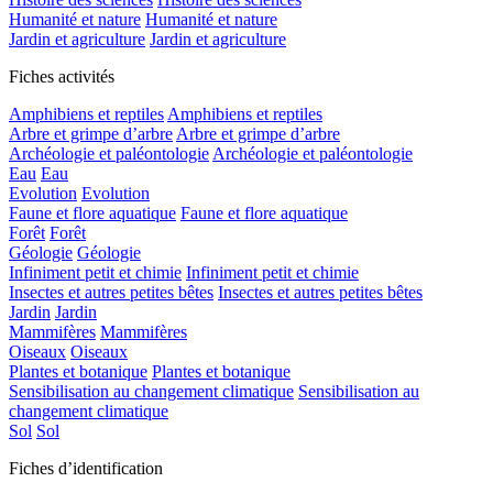
Humanité et nature
Humanité et nature
Jardin et agriculture
Jardin et agriculture
Fiches activités
Amphibiens et reptiles
Amphibiens et reptiles
Arbre et grimpe d’arbre
Arbre et grimpe d’arbre
Archéologie et paléontologie
Archéologie et paléontologie
Eau
Eau
Evolution
Evolution
Faune et flore aquatique
Faune et flore aquatique
Forêt
Forêt
Géologie
Géologie
Infiniment petit et chimie
Infiniment petit et chimie
Insectes et autres petites bêtes
Insectes et autres petites bêtes
Jardin
Jardin
Mammifères
Mammifères
Oiseaux
Oiseaux
Plantes et botanique
Plantes et botanique
Sensibilisation au changement climatique
Sensibilisation au
changement climatique
Sol
Sol
Fiches d’identification