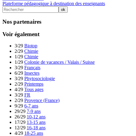
Plateforme pédagogique à destination des enseignants
Nos partenaires
Voir également
3/29
Biotop
2/29
Chimie
1/29
Chimie
1/29
Colonie de vacances / Valais / Suisse
3/29
Français
6/29
Insectes
3/29
Phytosociologie
2/29
Printemps
4/29
Tous ages
3/29
FR
2/29
Provence (France)
9/29
6-7 ans
29/29
7-9 ans
26/29
10-12 ans
17/29
13-15 ans
12/29
16-18 ans
4/29
18-25 ans