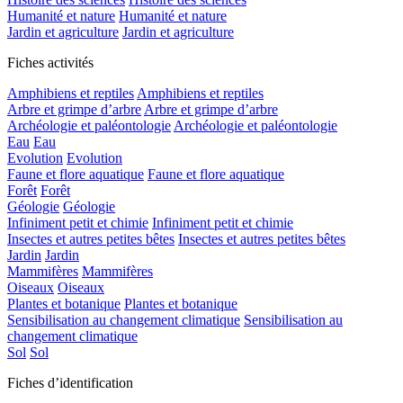
Humanité et nature
Humanité et nature
Jardin et agriculture
Jardin et agriculture
Fiches activités
Amphibiens et reptiles
Amphibiens et reptiles
Arbre et grimpe d’arbre
Arbre et grimpe d’arbre
Archéologie et paléontologie
Archéologie et paléontologie
Eau
Eau
Evolution
Evolution
Faune et flore aquatique
Faune et flore aquatique
Forêt
Forêt
Géologie
Géologie
Infiniment petit et chimie
Infiniment petit et chimie
Insectes et autres petites bêtes
Insectes et autres petites bêtes
Jardin
Jardin
Mammifères
Mammifères
Oiseaux
Oiseaux
Plantes et botanique
Plantes et botanique
Sensibilisation au changement climatique
Sensibilisation au
changement climatique
Sol
Sol
Fiches d’identification