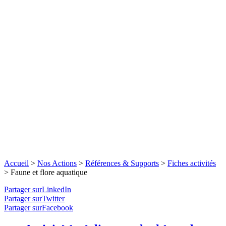
Accueil
>
Nos Actions
>
Références & Supports
>
Fiches activités
>
Faune et flore aquatique
Partager surLinkedIn
Partager surTwitter
Partager surFacebook