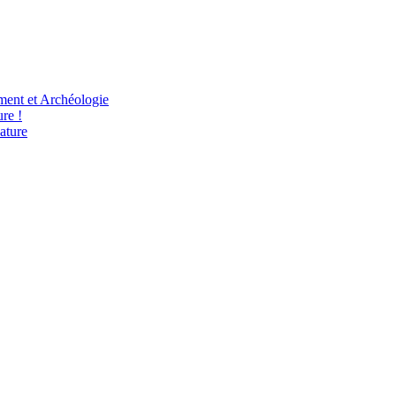
ent et Archéologie
re !
ature