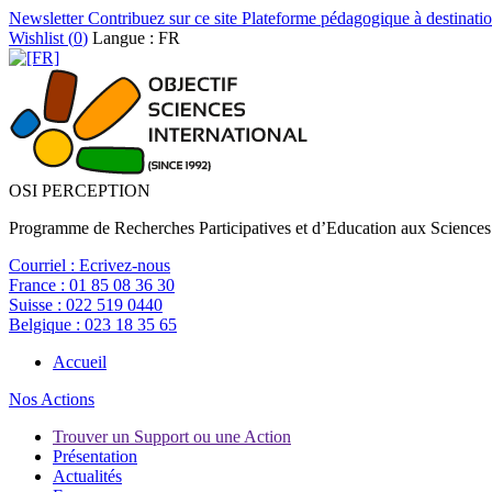
Newsletter
Contribuez sur ce site
Plateforme pédagogique à destinatio
Wishlist (
0
)
Langue : FR
OSI PERCEPTION
Programme de Recherches Participatives et d’Education aux Sciences
Courriel :
Ecrivez-nous
France :
01 85 08 36 30
Suisse :
022 519 0440
Belgique :
023 18 35 65
Accueil
Nos Actions
Trouver un Support ou une Action
Présentation
Actualités