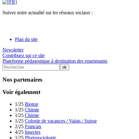
Suivez notre actualité sur les réseaux sociaux :
Plan du site
Newsletter
Contribuez sur ce site
Plateforme pédagogique à destination des enseignants
Nos partenaires
Voir également
1/25
Biotop
1/25
Chimie
1/25
Chimie
1/25
Colonie de vacances / Valais / Suisse
2/25
Français
4/25
Insectes
1/25
Phytosociologie